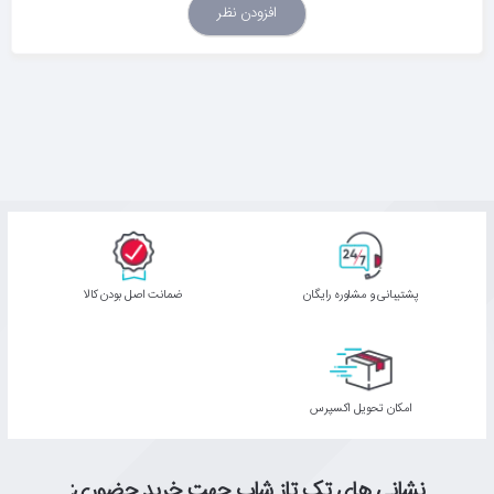
افزودن نظر
پشتیبانی و مشاوره رایگان
ﺿﻤﺎﻧﺖ اﺻﻞ ﺑﻮدن ﮐﺎﻟﺎ
اﻣﮑﺎن ﺗﺤﻮﯾﻞ اﮐﺴﭙﺮس
نشانی های تک تاز شاپ جهت خرید حضوری: