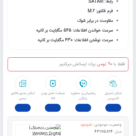
رابط: SATAIII
فرم فکتور: M.2
مقاومت در برابر شوک
سرعت خواندن اطلاعات: 545 مگابایت بر ثانیه
سرعت نوشتن اطلاعات: 430 مگابایت بر ثانیه
فقط با
90 تومن
برات ارسالش میکنیم
امکان تحویل
پشتیبانی و مشاوره
ﺿﻤﺎﻧﺖ اﺻﻞ ﺑﻮدن
امکان صدور فاکتور
اکسپرس
رایگان
ﮐﺎﻟﺎ
رسمی
وضعیت موجودی:
ناموجود
مدل:
43175824