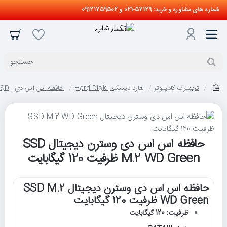
شماره های مشاوره و خرید: 57129-021 و 09121759502
جستجو
تجهیزات کامپیوتر
هارد دیسک | Hard Disk
حافظه اس اس دی | SSD
home
حافظه اس اس دی وسترن دیجیتال SSD
M.2 WD Green ظرفیت 120 گیگابایت
حافظه اس اس دی وسترن دیجیتال SSD M.2
WD Green ظرفیت 120 گیگابایت
ظرفیت: 120 گیگابایت