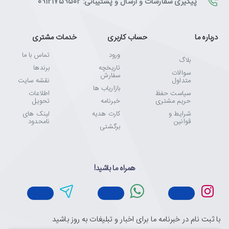
پیگیری سفارشات و ارسال و پشتیبانی: 09121759502
درباره ما
حساب کاربری
خدمات مشتری
ورود
تماس با ما
بلاگ
تاریخچه
برندها
سوالات
سفارش
متداول
نقشه سایت
بازاریاب ها
سیاست حفظ
اطلاعات
حریم مشتری
خبرنامه
تحویل
شرایط و
کارت هدیه
لینک های
قوانین
نامحدود
برگشتی
همراه ما باشید!
با ثبت نام در خبرنامه ما برای اخبار و تبلیغات به روز باشید