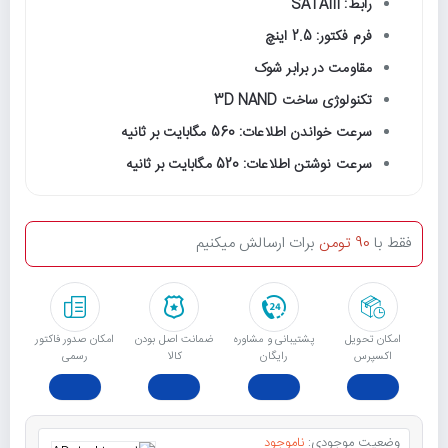
رابط: SATAIII
فرم فکتور: 2.5 اینچ
مقاومت در برابر شوک
تکنولوژی ساخت 3D NAND
سرعت خواندن اطلاعات: 560 مگابایت بر ثانیه
سرعت نوشتن اطلاعات: 520 مگابایت بر ثانیه
فقط با
90 تومن
برات ارسالش میکنیم
امکان تحویل
پشتیبانی و مشاوره
ﺿﻤﺎﻧﺖ اﺻﻞ ﺑﻮدن
امکان صدور فاکتور
اکسپرس
رایگان
ﮐﺎﻟﺎ
رسمی
وضعیت موجودی:
ناموجود