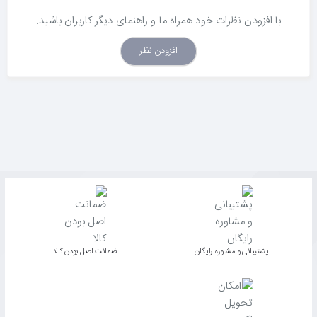
با افزودن نظرات خود همراه ما و راهنمای دیگر کاربران باشید.
افزودن نظر
پشتیبانی و مشاوره رایگان
ﺿﻤﺎﻧﺖ اﺻﻞ ﺑﻮدن ﮐﺎﻟﺎ