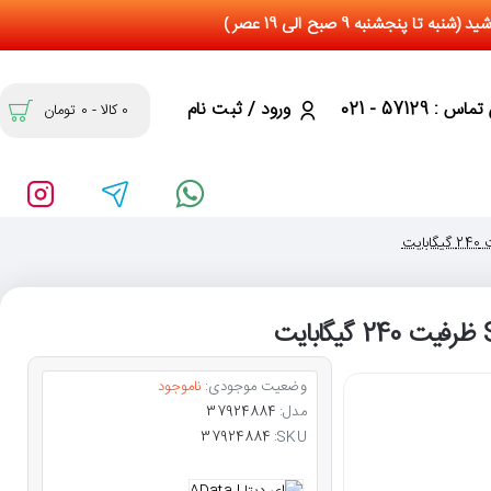
س : 57129 - 021
ورود / ثبت نام
0 کالا - 0 تومان
وضعیت موجودی:
ناموجود
مدل:
37924884
37924884
SKU: