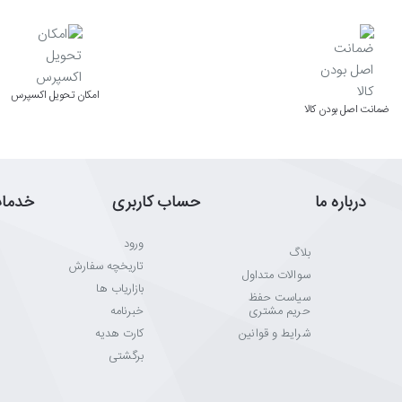
اﻣﮑﺎن ﺗﺤﻮﯾﻞ اﮐﺴﭙﺮس
ﺿﻤﺎﻧﺖ اﺻﻞ ﺑﻮدن ﮐﺎﻟﺎ
درباره ما
حساب کاربری
خدما
ورود
بلاگ
تاریخچه سفارش
سوالات متداول
بازاریاب ها
سیاست حفظ
حریم مشتری
خبرنامه
شرایط و قوانین
کارت هدیه
برگشتی