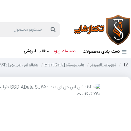
جهت مشاوره و خرید می توانید با شماره 57129-021 تماس بگیرید یا در بله یا روبیکا با شماره 09121759502 در ارتباط باشید (شنبه تا پنجشنبه 9 صبح الی 19 عصر)
جستجو
محصول
دسته بندی محصولات
تخفیفات ویژه
مطالب آموزشی
تجهیزات کامپیوتر
هارد دیسک | Hard Disk
حافظه اس اس دی | SSD
home