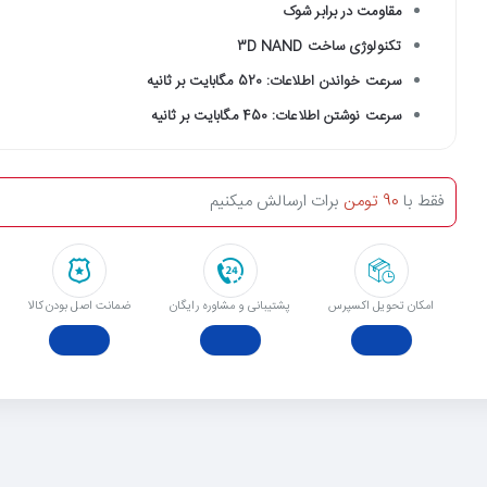
مقاومت در برابر شوک
تکنولوژی ساخت 3D NAND
سرعت خواندن اطلاعات: 520 مگابایت بر ثانیه
سرعت نوشتن اطلاعات: 450 مگابایت بر ثانیه
فقط با
90 تومن
برات ارسالش میکنیم
امکان تحویل اکسپرس
پشتیبانی و مشاوره رایگان
ﺿﻤﺎﻧﺖ اﺻﻞ ﺑﻮدن ﮐﺎﻟﺎ