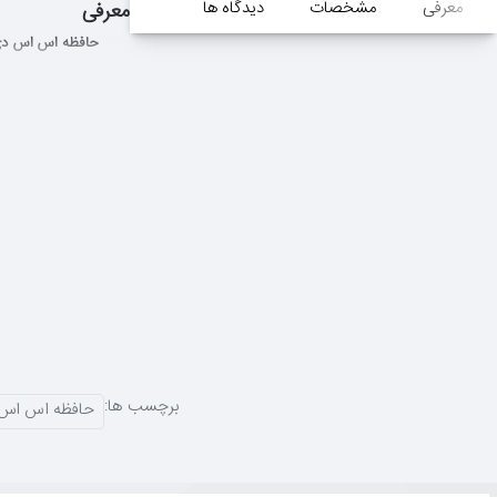
معرفی
مشخصات
دیدگاه ها
معرفی
حافظه اس اس دی ای دیتا D AData SU650
برچسب ها:
حافظه اس اس دی ای دیتا ta SU650