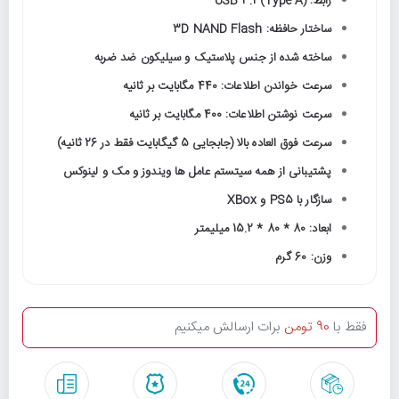
رابط: USB 3.1 (Type A)
ساختار حافظه: 3D NAND Flash
ساخته شده از جنس پلاستیک و سیلیکون ضد ضربه
سرعت خواندن اطلاعات:
440 مگابایت بر ثانیه
سرعت نوشتن اطلاعات:
400 مگابایت بر ثانیه
سرعت فوق العاده بالا (جابجایی 5 گیگابایت فقط در 26 ثانیه)
پشتیبانی از همه سیتستم عامل ها ویندوز و مک و لینوکس
سازگار با PS5 و XBox
ابعاد: 80 * 80 * 15.2 میلیمتر
وزن: 60 گرم
فقط با
90 تومن
برات ارسالش میکنیم