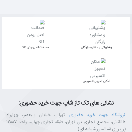
پشتیبانی و مشاوره رایگان
ﺿﻤﺎﻧﺖ اﺻﻞ ﺑﻮدن ﮐﺎﻟﺎ
اﻣﮑﺎن ﺗﺤﻮﯾﻞ اﮐﺴﭙﺮس
نشانی های تک تاز شاپ جهت خرید حضوری:
فروشگاه جهت خرید حضوری
: تهران، خیابان ولیعصر، چهارراه
طالقانی، مجتمع تجاری نور تهران، طبقه تجاری چهارم، واحد 12007
(روبروی آسانسور شیشه ای)