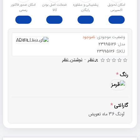
امکان تحویل
پشتیبانی و مشاوره
ﺿﻤﺎﻧﺖ اﺻﻞ ﺑﻮدن
امکان صدور فاکتور
اکسپرس
رایگان
ﮐﺎﻟﺎ
رسمی
وضعیت موجودی:
ناموجود
مدل:
23995126
23995126
SKU:
0 نظر
-
نوشتن نظر
رنگ
گارانتی
آونگ 36 ماه تعویض