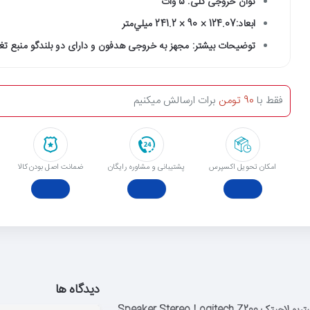
توان خروجی کلی: 5 وات
ابعاد:124.07 × 90 × 241.2 ميلي‌متر
توضیحات بیشتر: مجهز به خروجی هدفون و دارای دو بلندگو منبع تغذ
فقط با
90 تومن
برات ارسالش میکنیم
امکان تحویل اکسپرس
پشتیبانی و مشاوره رایگان
ﺿﻤﺎﻧﺖ اﺻﻞ ﺑﻮدن ﮐﺎﻟﺎ
دیدگاه ها