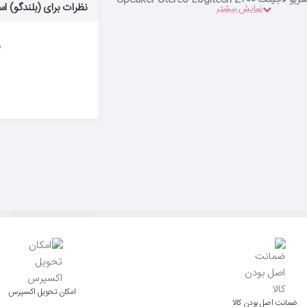
Speaker Stereo Logitech Z
نظرات برای (بلندگو) اسپیکر استریو لا
ب
اﻣﮑﺎن ﺗﺤﻮﯾﻞ اﮐﺴﭙﺮس
ﺿﻤﺎﻧﺖ اﺻﻞ ﺑﻮدن ﮐﺎﻟﺎ