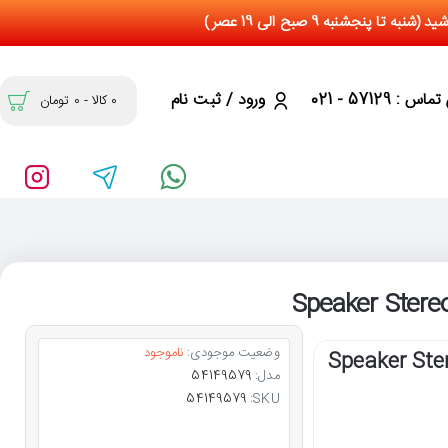
س : 57129 - 021
ورود / ثبت نام
0 کالا - 0 تومان
وضعیت موجودی:
ناموجود
مدل:
54149579
54149579
SKU: