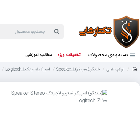
جهت مشاوره و خرید می توانید با شماره 57129-021 تماس بگیرید یا در بله یا روبیکا با شماره 09121759502 در ارتباط باشید (شنبه تا پنجشنبه 9 صبح الی 19 عصر)
جستجو
محصول
دسته بندی محصولات
تخفیفات ویژه
مطالب آموزشی
لوازم جانبی
بلندگو (اسپیکر) | Speaker
اسپیکر لاجیتک | Logitech
home