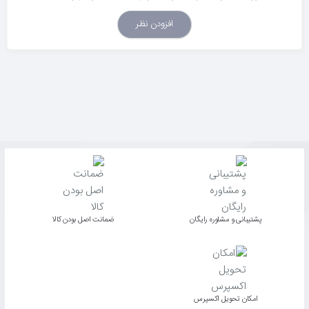
افزودن نظر
پشتیبانی و مشاوره رایگان
ﺿﻤﺎﻧﺖ اﺻﻞ ﺑﻮدن ﮐﺎﻟﺎ
اﻣﮑﺎن ﺗﺤﻮﯾﻞ اﮐﺴﭙﺮس