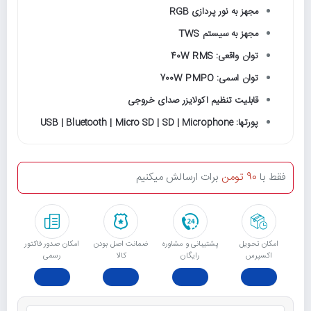
مجهز به نور پردازی RGB
مجهز به سیستم TWS
توان واقعی: 40W RMS
توان اسمی: 700W PMPO
قابلیت تنظیم اکولایزر صدای خروجی
پورتها: USB | Bluetooth | Micro SD | SD | Microphone
فقط با
90 تومن
برات ارسالش میکنیم
امکان تحویل
پشتیبانی و مشاوره
ﺿﻤﺎﻧﺖ اﺻﻞ ﺑﻮدن
امکان صدور فاکتور
اکسپرس
رایگان
ﮐﺎﻟﺎ
رسمی