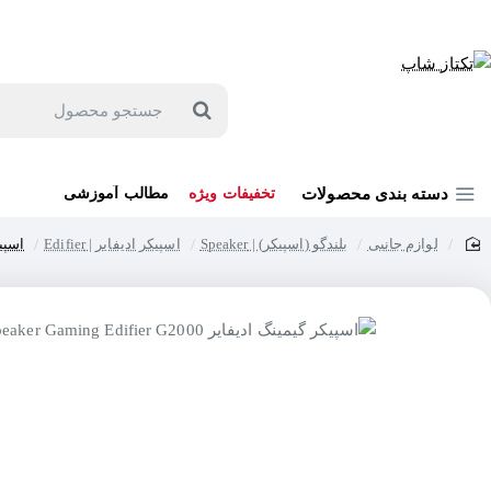
جهت مشاوره و خرید می توانید با شماره 57129-021 تماس بگیرید یا در بله یا روبیکا با شماره 09121759502 در ارتباط باشید (شنبه تا پنجشنبه 9 صبح الی 19 عصر)
جستجو
محصول
دسته بندی محصولات
تخفیفات ویژه
مطالب آموزشی
لوازم جانبی
بلندگو (اسپیکر) | Speaker
اسپیکر ادیفایر | Edifier
اسپیکر گیم
home