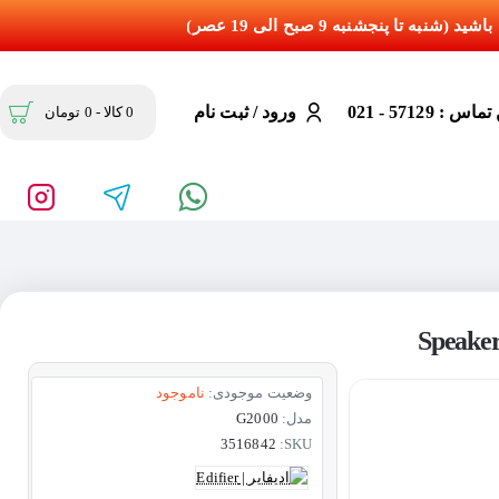
س : 57129 - 021
ورود / ثبت نام
0 کالا - 0 تومان
وضعیت موجودی:
ناموجود
مدل:
G2000
3516842
SKU: