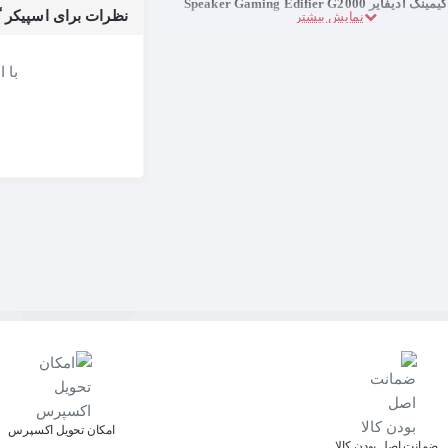
فایر Speaker Gaming Edifier G2000
نظرات برای اسپیکر گیمینگ ادیفایر 000
با 
اﻣﮑﺎن ﺗﺤﻮﯾﻞ اﮐﺴﭙﺮس
ﺿﻤﺎﻧﺖ اﺻﻞ ﺑﻮدن ﮐﺎﻟﺎ