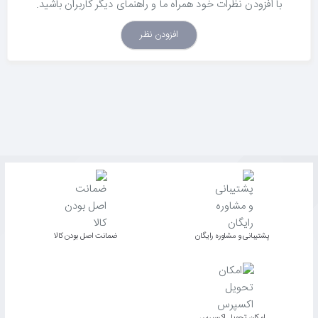
با افزودن نظرات خود همراه ما و راهنمای دیگر کاربران باشید.
افزودن نظر
پشتیبانی و مشاوره رایگان
ﺿﻤﺎﻧﺖ اﺻﻞ ﺑﻮدن ﮐﺎﻟﺎ
اﻣﮑﺎن ﺗﺤﻮﯾﻞ اﮐﺴﭙﺮس