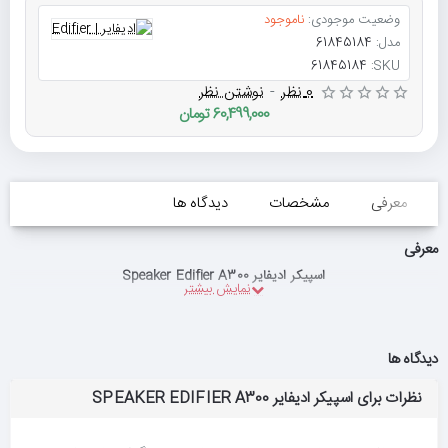
وضعیت موجودی:
ناموجود
مدل:
61845184
61845184
SKU:
0 نظر
-
نوشتن نظر
60,499,000 تومان
معرفی
مشخصات
دیدگاه ها
معرفی
اسپیکر ادیفایر Speaker Edifier A300
دیدگاه ها
نظرات برای اسپیکر ادیفایر SPEAKER EDIFIER A300