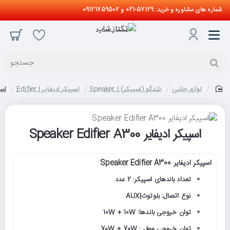
شماره های مشاوره و خرید: 57129-021 و 09121759502
جستجو
لوازم جانبی
بلندگو (اسپیکر) | Speaker
اسپیکر ادیفایر | Edifier
اسپیکر
home
اسپیکر ادیفایر Speaker Edifier A300
اسپیکر ادیفایر Speaker Edifier A300
تعداد باندهای اسپیکر: 2 عدد
نوع اتصال: بلوتوث|AUX
توان خروجی باندها: 10W + 10W
توان خروجی ووفر : 70W + 70W