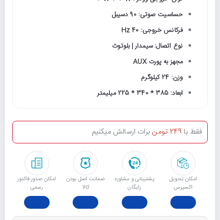
حساسیت صوتی: 90 دسیبل
فرکانس خروجی: 40 Hz
نوع اتصال: سیمدار | بلوتوث
مجهز به پورت AUX
وزن: 24 کیلوگرم
ابعاد: 385 * 340 * 225 میلیمتر
فقط با
249 تومن
برات ارسالش میکنیم
امکان تحویل
پشتیبانی و مشاوره
ﺿﻤﺎﻧﺖ اﺻﻞ ﺑﻮدن
امکان صدور فاکتور
اکسپرس
رایگان
ﮐﺎﻟﺎ
رسمی