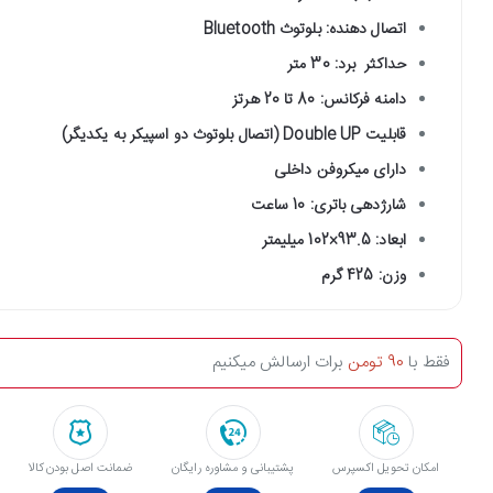
اتصال دهنده: بلوتوث Bluetooth
حداکثر برد: 30 متر
دامنه فرکانس:‌ 80 تا 20 هرتز
قابلیت Double UP (اتصال بلوتوث دو اسپیکر به یکدیگر)
دارای میکروفن داخلی
شارژدهی باتری: 10 ساعت
ابعاد: 93.5×102 میلیمتر
وزن: 425 گرم
فقط با
90 تومن
برات ارسالش میکنیم
امکان تحویل اکسپرس
پشتیبانی و مشاوره رایگان
ﺿﻤﺎﻧﺖ اﺻﻞ ﺑﻮدن ﮐﺎﻟﺎ