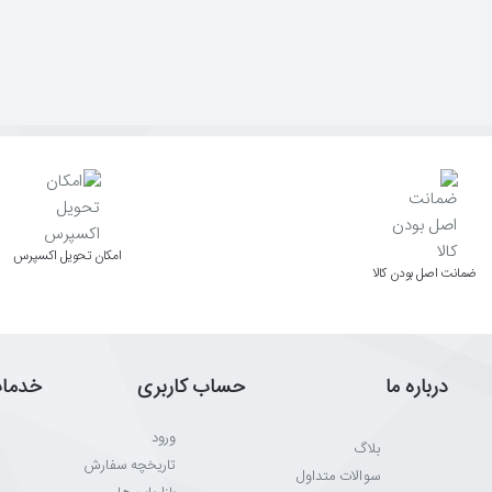
اﻣﮑﺎن ﺗﺤﻮﯾﻞ اﮐﺴﭙﺮس
ﺿﻤﺎﻧﺖ اﺻﻞ ﺑﻮدن ﮐﺎﻟﺎ
درباره ما
حساب کاربری
خدما
ورود
بلاگ
تاریخچه سفارش
سوالات متداول