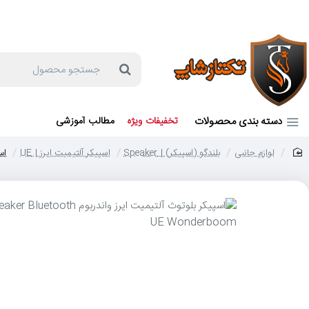
جهت مشاوره و خرید می توانید با شماره 57129-021 تماس بگیرید یا در بله یا روبیکا با شماره 09121759502 در ارتباط باشید (شنبه تا پنجشنبه 9 صبح الی 19 عصر)
جستجو
محصول
دسته بندی محصولات
تخفیفات ویژه
مطالب آموزشی
لوازم جانبی
بلندگو (اسپیکر) | Speaker
اسپیکر آلتیمیت ایرز | UE
اسپی
home