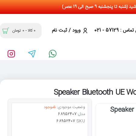
س : 57129 - 021
ورود / ثبت نام
0 کالا - 0 تومان
وضعیت موجودی:
ناموجود
م Speaker Bluetooth UE
مدل:
68952407
68952407
SKU: