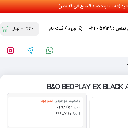
س : 57129 - 021
ورود / ثبت نام
0 کالا - 0 تومان
وضعیت موجودی:
ناموجود
مدل:
64987161
64987161
SKU: