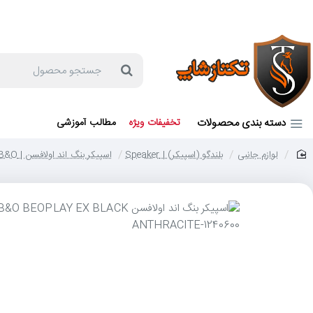
جهت مشاوره و خرید می توانید با شماره 57129-021 تماس بگیرید یا در بله یا روبیکا با شماره 09121759502 در ارتباط باشید (شنبه تا پنجشنبه 9 صبح الی 19 عصر)
جستجو
محصول
دسته بندی محصولات
تخفیفات ویژه
مطالب آموزشی
لوازم جانبی
بلندگو (اسپیکر) | Speaker
اسپیکر بنگ اند اولافسن | B&O
home