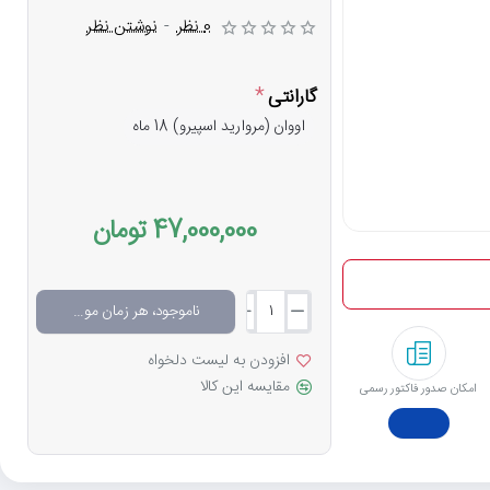
0 نظر
-
نوشتن نظر
گارانتی
اووان (مروارید اسپیرو) 18 ماه
47,000,000 تومان
ناموجود، هر زمان موجود شد خبرم کن
افزودن به لیست دلخواه
مقایسه این کالا
امکان صدور فاکتور رسمی