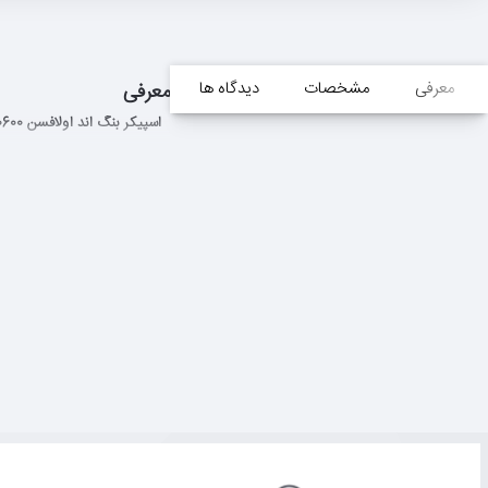
معرفی
مشخصات
دیدگاه ها
معرفی
اسپیکر بنگ اند اولافسن B&O BEOPLAY EX BLACK ANTHRACITE-1240600