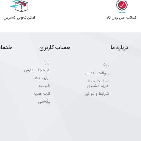
ﺿﻤﺎﻧﺖ اﺻﻞ ﺑﻮدن ﮐﺎﻟﺎ
اﻣﮑﺎن ﺗﺤﻮﯾﻞ اﮐﺴﭙﺮس
درباره ما
حساب کاربری
خدما
ورود
بلاگ
تاریخچه سفارش
سوالات متداول
بازاریاب ها
سیاست حفظ
حریم مشتری
خبرنامه
شرایط و قوانین
کارت هدیه
برگشتی