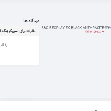
دیدگاه ها
نظرات برای اسپیکر بنگ اند اولافسن THRACITE-1240600
با اف