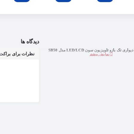
دیدگاه ها
ری تک بازو تلویزیون سون LED/LCD مدل SB50
نظرات برای براکت (پایه)