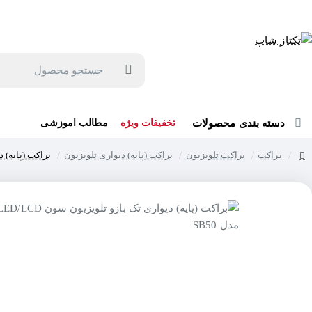
جهت مشاوره و خرید می توانید با شماره 57129-021 تماس بگیرید یا در بله یا روبیکا با شماره 09121759502 در ارتباط باشید (شنبه تا پنجشنبه 9 صبح الی 19 عصر)
جستجو
محصول
دسته بندی محصولات
تخفیفات ویژه
مطالب آموزشی
براکت
براکت تلویزیون
براکت (پایه) دیواری تلویزیون
براکت (پایه) دیوار
home
حر