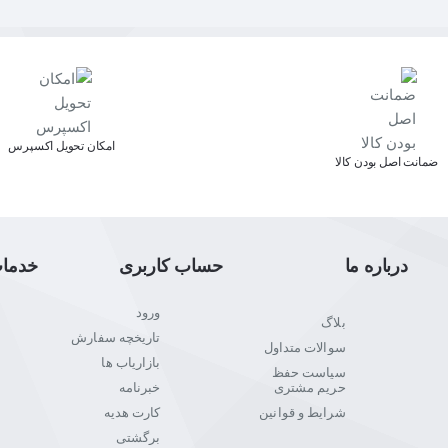
اﻣﮑﺎن ﺗﺤﻮﯾﻞ اﮐﺴﭙﺮس
ﺿﻤﺎﻧﺖ اﺻﻞ ﺑﻮدن ﮐﺎﻟﺎ
درباره ما
حساب کاربری
خدما
ورود
بلاگ
تاریخچه سفارش
سوالات متداول
بازاریاب ها
سیاست حفظ
حریم مشتری
خبرنامه
شرایط و قوانین
کارت هدیه
برگشتی