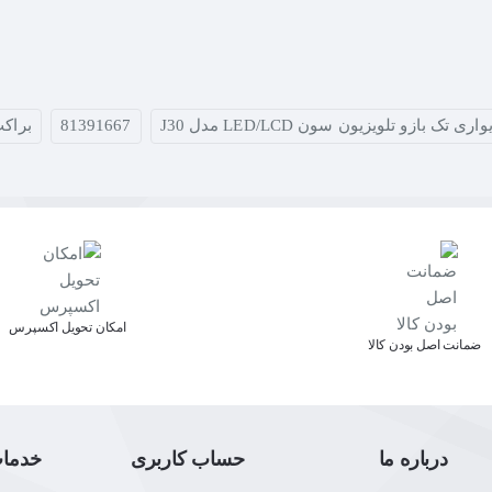
 تک بازو تلویزیون سون LED/LCD مدل J30
81391667
براکت
اﻣﮑﺎن ﺗﺤﻮﯾﻞ اﮐﺴﭙﺮس
ﺿﻤﺎﻧﺖ اﺻﻞ ﺑﻮدن ﮐﺎﻟﺎ
درباره ما
حساب کاربری
خدما