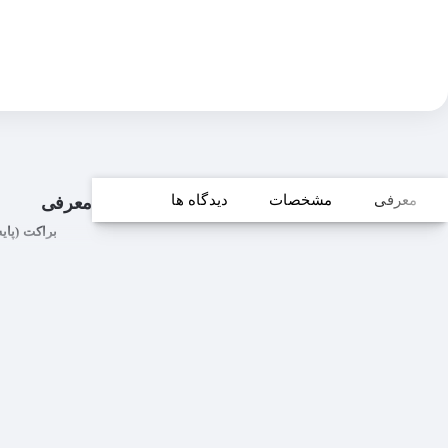
معرفی
مشخصات
دیدگاه ها
معرفی
براکت (پایه) د