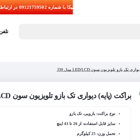
تلفن تما
ی تک بازو تلویزیون سون LED/LCD مدل J30
براکت (پایه) دیواری تک بازو تلویزیون سون LED/LCD مدل J30
نوع براکت: بازویی، تک بازو
سایز قابل استفاده: از 26 تا 43 اینچ
تحمل وزن: 25 کیلوگرم