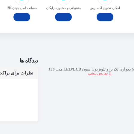
امکان تحویل اکسپرس
پشتیبانی و مشاوره رایگان
ﺿﻤﺎﻧﺖ اﺻﻞ ﺑﻮدن ﮐﺎﻟﺎ
دیدگاه ها
یواری تک بازو تلویزیون سون LED/LCD مدل J30
نظرات برای براکت (پایه