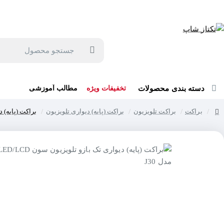
جهت مشاوره و خرید می توانید با شماره 57129-021 تماس بگیرید یا در بله یا روبیکا با شماره 09121759502 در ارتباط باشید (شنبه تا پنجشنبه 9 صبح الی 19 عصر)
جستجو
محصول
دسته بندی محصولات
تخفیفات ویژه
مطالب آموزشی
براکت
براکت تلویزیون
براکت (پایه) دیواری تلویزیون
براکت (پایه) دیوار
home