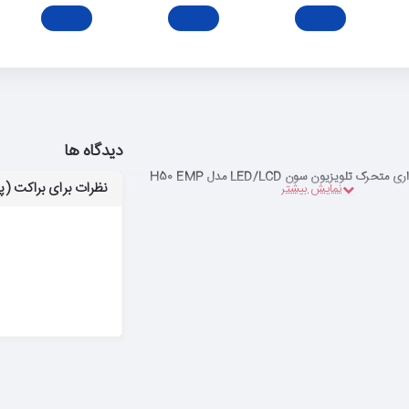
دیدگاه ها
حرک تلویزیون سون LED/LCD مدل H50 EMP
نظرات برای براکت (پایه) دی