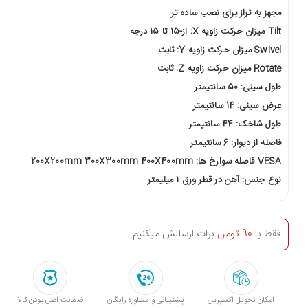
مجهز به تراز برای نصب ساده تر
Tilt میزان حرکت زاویه X: از-15 تا 15 درجه
Swivel میزان حرکت زاویه Y: ثابت
Rotate میزان حرکت زاویه Z: ثابت
طول سینی: 50 سانتیمتر
عرض سینی: 14 سانتیمتر
طول شاخک: 44 سانتیمتر
فاصله از دیوار: 6 سانتیمتر
VESA فاصله سوارخ ها: 200X200mm 300X300mm 400X400mm
نوع جنس: آهن در قطر ورق 1 میلیمتر
فقط با
90 تومن
برات ارسالش میکنیم
امکان تحویل اکسپرس
پشتیبانی و مشاوره رایگان
ﺿﻤﺎﻧﺖ اﺻﻞ ﺑﻮدن ﮐﺎﻟﺎ