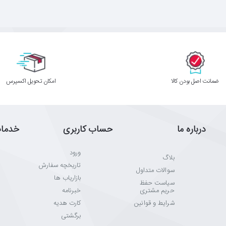
ﺿﻤﺎﻧﺖ اﺻﻞ ﺑﻮدن ﮐﺎﻟﺎ
اﻣﮑﺎن ﺗﺤﻮﯾﻞ اﮐﺴﭙﺮس
درباره ما
حساب کاربری
خدما
ورود
بلاگ
تاریخچه سفارش
سوالات متداول
بازاریاب ها
سیاست حفظ
حریم مشتری
خبرنامه
شرایط و قوانین
کارت هدیه
برگشتی