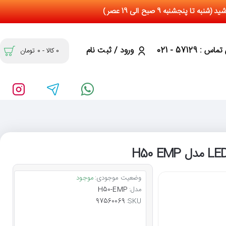
س : 57129 - 021
ورود / ثبت نام
0 کالا - 0 تومان
وضعیت موجودی:
موجود
مدل:
H50-EMP
97560069
SKU: