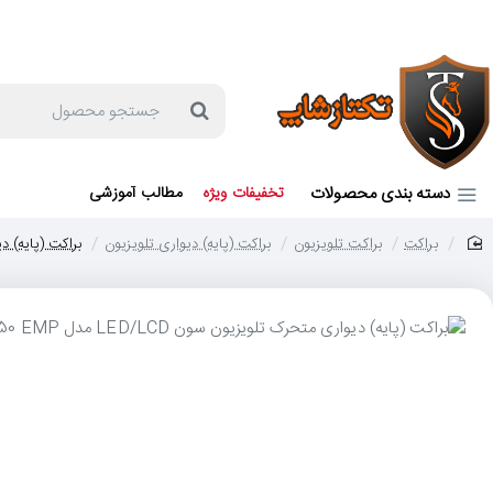
جهت مشاوره و خرید می توانید با شماره 57129-021 تماس بگیرید یا در بله یا روبیکا با شماره 09121759502 در ارتباط باشید (شنبه تا پنجشنبه 9 صبح الی 19 عصر)
جستجو
محصول
دسته بندی محصولات
تخفیفات ویژه
مطالب آموزشی
براکت
براکت تلویزیون
براکت (پایه) دیواری تلویزیون
براکت (پایه) دیواری 
home