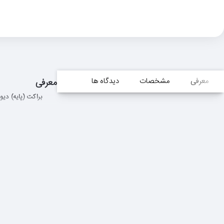
معرفی
مشخصات
دیدگاه ها
معرفی
براکت (پایه) دیواری مت