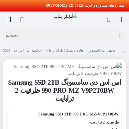
شماره های مشاوره و خرید: 57129-021 و 09121759502
جستجو
تجهیزات کامپیوتر
هارد دیسک | Hard Disk
حافظه اس اس دی | SSD
home
اس اس دی سامسونگ Samsung SSD 2TB
990 PRO MZ-V9P2T0BW ظرفیت 2
ترابایت
Samsung SSD 2TB 990 PRO MZ-V9P2T0BW
ظرفیت: 2 ترابایت