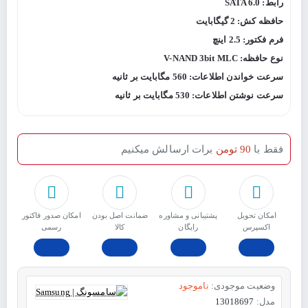
رابط: SATA 6.0
حافظه کش: 2 گیگابایت
فرم فکتور: 2.5 اینچ
نوع حافظه: V-NAND 3bit MLC
سرعت خواندن اطلاعات: 560 مگابایت بر ثانیه
سرعت نوشتن اطلاعات: 530 مگابایت بر ثانیه
فقط با
90 تومن
برات ارسالش میکنیم
امکان تحویل
پشتیبانی و مشاوره
ﺿﻤﺎﻧﺖ اﺻﻞ ﺑﻮدن
امکان صدور فاکتور
اکسپرس
رایگان
ﮐﺎﻟﺎ
رسمی
وضعیت موجودی:
ناموجود
مدل:
13018697