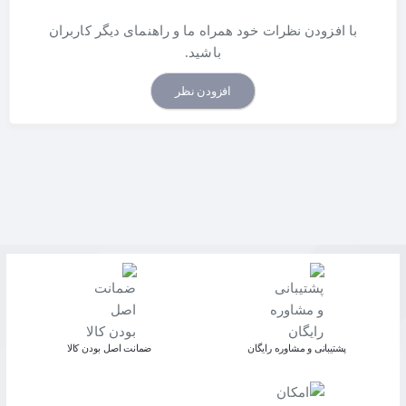
با افزودن نظرات خود همراه ما و راهنمای دیگر کاربران
باشید.
افزودن نظر
پشتیبانی و مشاوره رایگان
ﺿﻤﺎﻧﺖ اﺻﻞ ﺑﻮدن ﮐﺎﻟﺎ