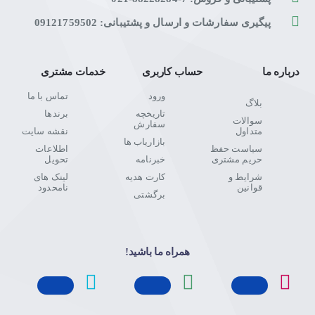
پیگیری سفارشات و ارسال و پشتیبانی: 09121759502
درباره ما
حساب کاربری
خدمات مشتری
ورود
تماس با ما
بلاگ
تاریخچه
برندها
سوالات
سفارش
متداول
نقشه سایت
بازاریاب ها
سیاست حفظ
اطلاعات
حریم مشتری
خبرنامه
تحویل
شرایط و
کارت هدیه
لینک های
قوانین
نامحدود
برگشتی
همراه ما باشید!