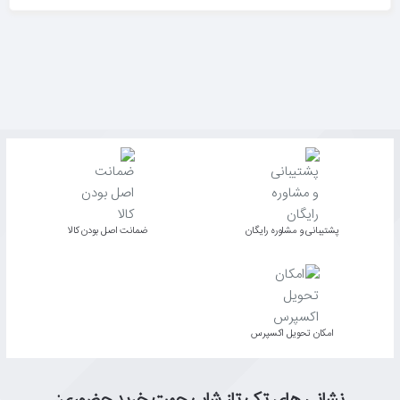
پشتیبانی و مشاوره رایگان
ﺿﻤﺎﻧﺖ اﺻﻞ ﺑﻮدن ﮐﺎﻟﺎ
اﻣﮑﺎن ﺗﺤﻮﯾﻞ اﮐﺴﭙﺮس