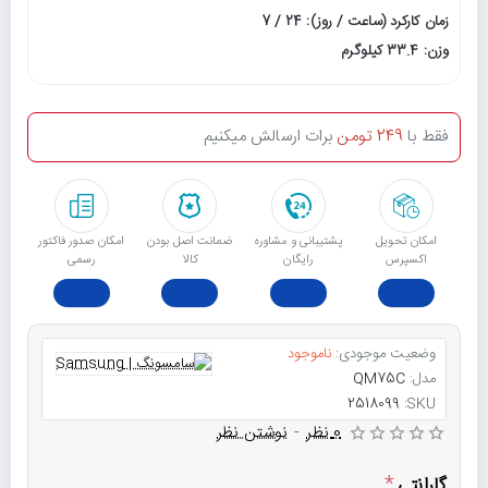
زمان کارکرد (ساعت / روز): 24 / 7
وزن: 33.4 کیلوگرم
فقط با
249 تومن
برات ارسالش میکنیم
امکان تحویل
پشتیبانی و مشاوره
ﺿﻤﺎﻧﺖ اﺻﻞ ﺑﻮدن
امکان صدور فاکتور
اکسپرس
رایگان
ﮐﺎﻟﺎ
رسمی
وضعیت موجودی:
ناموجود
مدل:
QM75C
2518099
SKU:
0 نظر
-
نوشتن نظر
گارانتی