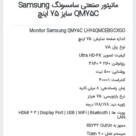
مانیتور صنعتی سامسونگ Samsung
QM75C سایز 75 اینچ
Monitor Samsung QM75C
LH75QMCEBGCXGO
اندازه صفحه نمایش: 75 اینچ
نوع پنل: VA
کیفیت تصویر: Ultra HD-4K
رزولوشن: 2160 * 3840
روشنایی: 500 نیت
کنتراست: 4000:1
زمان پاسخدهی: 8 میلی ثانیه
نرخ بازنویسی: 75 هرتز
زاویه دید: 178/178 درجه
پورت ها: HDMI * 3 | Display Port | USB | WiFi | Bluetooth |
LAN
مجهز به RS232 Out\In
سیستم عامل: Tizen 7.0