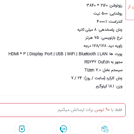
رزولوشن: 2160 * 3840
 از
روشنایی: 500 نیت
کنتراست: 4000:1
زمان پاسخدهی: 8 میلی ثانیه
نرخ بازنویسی: 75 هرتز
زاویه دید: 178/178 درجه
پورت ها: HDMI * 3 | Display Port | USB | WiFi | Bluetooth | LAN
مجهز به RS232 Out\In
سیستم عامل: Tizen 7.0
زمان کارکرد (ساعت / روز): 24 / 7
وزن: 18.1 کیلوگرم
فقط با
90 تومن
برات ارسالش میکنیم