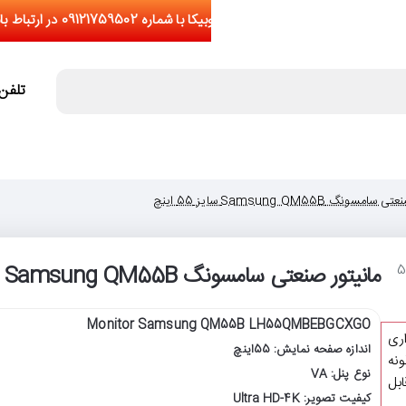
تلفن تما
سونگ Samsung QM55B سایز 55 اینچ
مانیتور صنعتی سامسونگ Samsung QM55B سایز 55 اینچ
Monitor Samsung QM55B
LH55QMBEBGCXGO
اری
اندازه صفحه نمایش: 55اینچ
نه
نوع پنل: VA
یشتر از 5 عدد(قابل
کیفیت تصویر: Ultra HD-4K