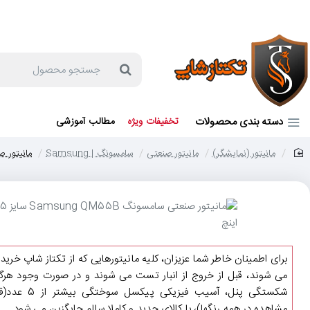
جهت مشاوره و خرید می توانید با شماره 57129-021 تماس بگیرید یا در بله یا روبیکا با شماره 09121759502 در ارتباط باشید (شنبه تا پنجشنبه 9 صبح الی 19 عصر)
جستجو
محصول
دسته بندی محصولات
تخفیفات ویژه
مطالب آموزشی
مانیتور (نمایشگر)
مانیتور صنعتی
سامسونگ | Samsung
مانیتور صنعتی سام
home
برای اطمینان خاطر شما عزیزان، کلیه مانیتورهایی که از تکتاز شاپ خرید
می شوند، قبل از خروج از انبار تست می شوند و در صورت وجود هرگو
شکستگی پنل، آسیب فیزیکی پیکسل سوختگی ب
مشاهده در همه رنگها)، با کالای جدید و کاملا سالم جایگزین می شود.