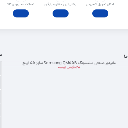
امکان تحویل اکسپرس
پشتیبانی و مشاوره رایگان
ﺿﻤﺎﻧﺖ اﺻﻞ ﺑﻮدن ﮐﺎﻟﺎ
ی
م
مانیتور صنعتی سامسونگ Samsung QM55B سایز 55 اینچ