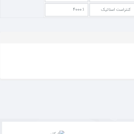
کنتراست استاتیک
4000:1