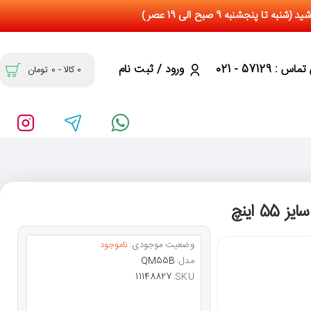
س : 57129 - 021
ورود / ثبت نام
0 کالا - 0 تومان
وضعیت موجودی:
ناموجود
مدل:
QM55B
11148827
SKU: