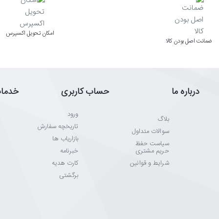
اﻣﮑﺎن ﺗﺤﻮﯾﻞ اﮐﺴﭙﺮس
ﺿﻤﺎﻧﺖ اﺻﻞ ﺑﻮدن ﮐﺎﻟﺎ
درباره ما
حساب کاربری
خدما
ورود
بلاگ
تاریخچه سفارش
سوالات متداول
بازاریاب ها
سیاست حفظ
حریم مشتری
خبرنامه
شرایط و قوانین
کارت هدیه
برگشتی