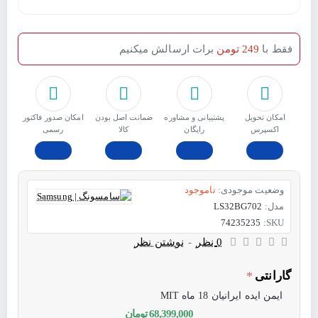
فقط با
249 تومن
برات ارسالش میکنیم
امکان تحویل
پشتیبانی و مشاوره
ﺿﻤﺎﻧﺖ اﺻﻞ ﺑﻮدن
امکان صدور فاکتور
اکسپرس
رایگان
ﮐﺎﻟﺎ
رسمی
وضعیت موجودی:
ناموجود
مدل:
LS32BG702
74235235
SKU:
0 نظر
-
نوشتن نظر
گارانتی
ایمن ایده ایرانیان 18 ماه MIT
68,399,000 تومان