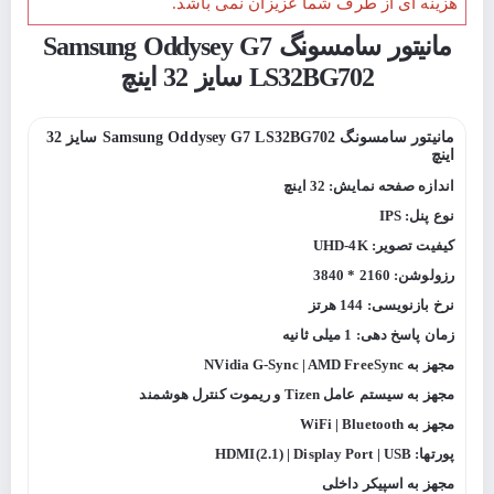
هزینه ای از طرف شما عزیزان نمی باشد.
مانیتور سامسونگ Samsung Oddysey G7
LS32BG702 سایز 32 اینچ
مانیتور سامسونگ Samsung Oddysey G7 LS32BG702 سایز 32
اینچ
اندازه صفحه نمایش: 32 اینچ
نوع پنل: IPS
کیفیت تصویر: UHD-4K
رزولوشن: 2160 * 3840
نرخ بازنویسی: 144 هرتز
زمان پاسخ دهی: 1 میلی ثانیه
مجهز به NVidia G-Sync | AMD FreeSync
مجهز به سیستم عامل Tizen و ریموت کنترل هوشمند
مجهز به WiFi | Bluetooth
پورتها: HDMI(2.1) | Display Port | USB
مجهز به اسپیکر داخلی