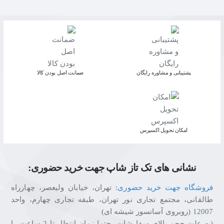
پشتیبانی و مشاوره رایگان
ﺿﻤﺎﻧﺖ اﺻﻞ ﺑﻮدن ﮐﺎﻟﺎ
اﻣﮑﺎن ﺗﺤﻮﯾﻞ اﮐﺴﭙﺮس
نشانی های تک تاز شاپ جهت خرید حضوری:
فروشگاه جهت خرید حضوری
: تهران، خیابان ولیعصر، چهارراه
طالقانی، مجتمع تجاری نور تهران، طبقه تجاری چهارم، واحد
12007 (روبروی آسانسور شیشه ای)
(به علت حجم بالای سفارشات، حتما زمان انتظار تا 2 ساعت را