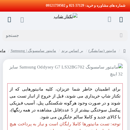
شماره های مشاوره و خرید: 57129-021 و 09121759502
جستجو
مانیتور (نمایشگر)
بر اساس برند
مانیتور سامسونگ | Samsung
مانیتور سام
home
برای اطمینان خاطر شما عزیزان، کلیه مانیتورهایی که از
تکتاز شاپ خریداری می شوند، قبل از خروج از انبار تست می
شوند و در صورت وجود هرگونه شکستگی پنل، آسیب فیزیکی
پیکسل سوختگی بیشتر از 5 عدد(قابل مشاهده در همه رنگها)،
با کالای جدید و کاملا سالم جایگزین می شود.
توجه: تست مانیتورها کاملا رایگان است و نیاز به پرداخت هیچ