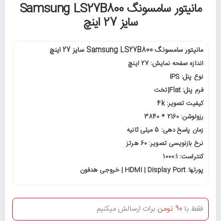
مانیتور سامسونگ Samsung LS27B800
سایز 27 اینچ
مانیتور سامسونگ Samsung LS27B800 سایز 27 اینچ
اندازه صفحه نمایش: 27 اینچ
نوع پنل: IPS
فرم پنل: Flat|تخت
کیفیت تصویر: 4k
رزولوشن: 2160 * 3840
زمان پاسخ دهی: 5 میلی ثانیه
نرخ بازنویسی تصویر: 60 هرتز
کنتراست: 1000:1
پورتها: HDMI | Display Port | خروجی هدفون
فقط با
90 تومن
برات ارسالش میکنیم