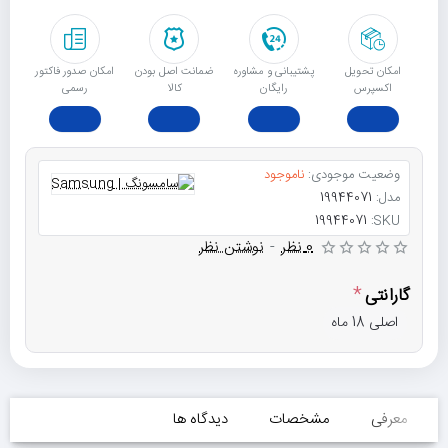
امکان تحویل
پشتیبانی و مشاوره
ﺿﻤﺎﻧﺖ اﺻﻞ ﺑﻮدن
امکان صدور فاکتور
اکسپرس
رایگان
ﮐﺎﻟﺎ
رسمی
وضعیت موجودی:
ناموجود
مدل:
19944071
19944071
SKU:
0 نظر
-
نوشتن نظر
گارانتی
اصلی 18 ماه
معرفی
مشخصات
دیدگاه ها