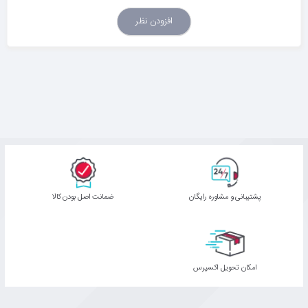
افزودن نظر
پشتیبانی و مشاوره رایگان
ﺿﻤﺎﻧﺖ اﺻﻞ ﺑﻮدن ﮐﺎﻟﺎ
اﻣﮑﺎن ﺗﺤﻮﯾﻞ اﮐﺴﭙﺮس