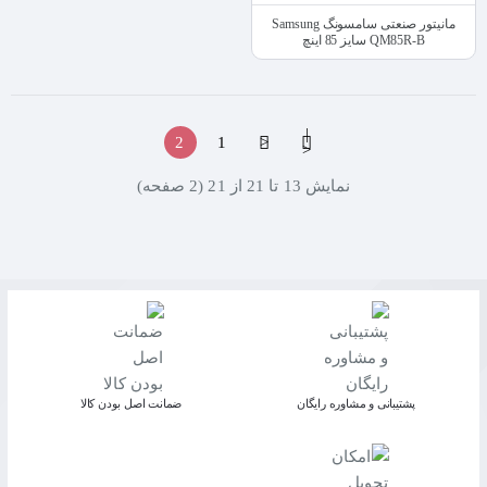
مانیتور صنعتی سامسونگ Samsung
QM85R-B سایز 85 اینچ
|
2
1
<
<
نمايش 13 تا 21 از 21 (2 صفحه)
پشتیبانی و مشاوره رایگان
ﺿﻤﺎﻧﺖ اﺻﻞ ﺑﻮدن ﮐﺎﻟﺎ