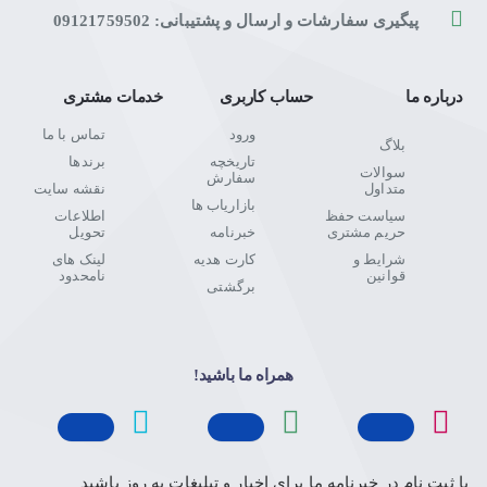
پیگیری سفارشات و ارسال و پشتیبانی: 09121759502
درباره ما
حساب کاربری
خدمات مشتری
ورود
تماس با ما
بلاگ
تاریخچه
برندها
سوالات
سفارش
متداول
نقشه سایت
بازاریاب ها
سیاست حفظ
اطلاعات
حریم مشتری
خبرنامه
تحویل
شرایط و
کارت هدیه
لینک های
قوانین
نامحدود
برگشتی
همراه ما باشید!
با ثبت نام در خبرنامه ما برای اخبار و تبلیغات به روز باشید