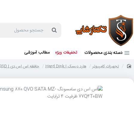
جهت مشاوره و خرید می توانید با شماره 57129-021 تماس بگیرید یا در بله یا روبیکا با شماره 09121759502 در ارتباط باشید (شنبه تا پنجشنبه 9 صبح الی 19 عصر)
جستجو
محصول
دسته بندی محصولات
تخفیفات ویژه
مطالب آموزشی
تجهیزات کامپیوتر
هارد دیسک | Hard Disk
حافظه اس اس دی | SSD
home