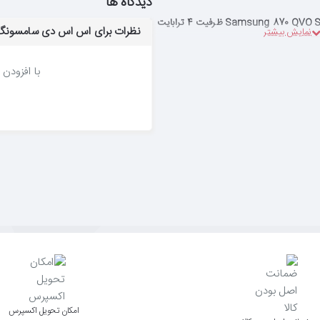
دیدگاه ها
نظرات برای اس اس دی سامسونگ SAMSUNG 870 QVO SATA MZ-77Q4T0BW ظرفیت 4 ترا
با افزودن 
اﻣﮑﺎن ﺗﺤﻮﯾﻞ اﮐﺴﭙﺮس