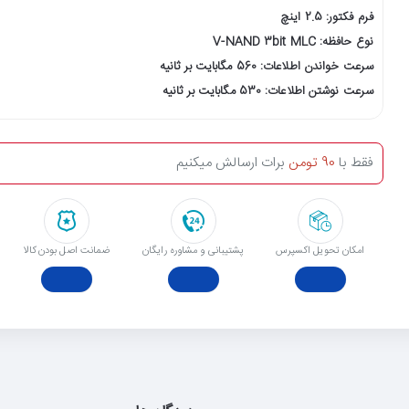
فرم فکتور: 2.5 اینچ
نوع حافظه: V-NAND 3bit MLC
سرعت خواندن اطلاعات: 560 مگابایت بر ثانیه
سرعت نوشتن اطلاعات: 530 مگابایت بر ثانیه
فقط با
90 تومن
برات ارسالش میکنیم
امکان تحویل اکسپرس
پشتیبانی و مشاوره رایگان
ﺿﻤﺎﻧﺖ اﺻﻞ ﺑﻮدن ﮐﺎﻟﺎ