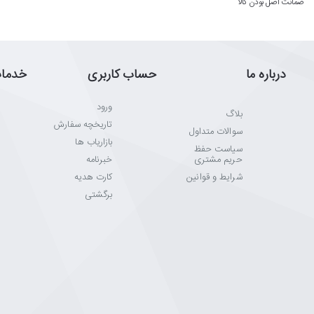
ﺿﻤﺎﻧﺖ اﺻﻞ ﺑﻮدن ﮐﺎﻟﺎ
درباره ما
حساب کاربری
خدما
ورود
بلاگ
تاریخچه سفارش
سوالات متداول
بازاریاب ها
سیاست حفظ
حریم مشتری
خبرنامه
شرایط و قوانین
کارت هدیه
برگشتی