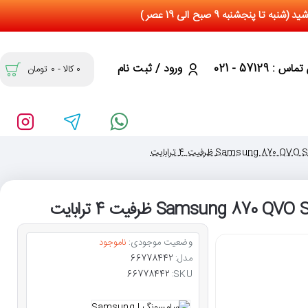
س : 57129 - 021
ورود / ثبت نام
0 کالا - 0 تومان
وضعیت موجودی:
ناموجود
مدل:
66778442
66778442
SKU: