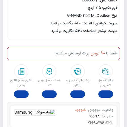
حافظه کش: 4 گیگابایت
فرم فکتور: 2.5 اینچ
نوع حافظه: V-NAND 3bit MLC
سرعت خواندن اطلاعات: 560 مگابایت بر ثانیه
سرعت نوشتن اطلاعات: 530 مگابایت بر ثانیه
فقط با
90 تومن
برات ارسالش میکنیم
امکان تحویل
پشتیبانی و مشاوره
ﺿﻤﺎﻧﺖ اﺻﻞ ﺑﻮدن
امکان صدور فاکتور
اکسپرس
رایگان
ﮐﺎﻟﺎ
رسمی
وضعیت موجودی:
ناموجود
مدل:
76698296
76698296
SKU: