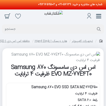
شماره های مشاوره و خرید: 57129-021 و 09121759502
جستجو
تجهیزات کامپیوتر
هارد دیسک | Hard Disk
حافظه اس اس دی | SSD
home
اس اس دی سامسونگ Samsung 870
EVO MZ-77E4T0 ظرفیت 4 ترابایت
Samsung 870 EVO SSD SATA MZ-77E250
ظرفیت: 4 ترابایت
رابط: SATA 6.0