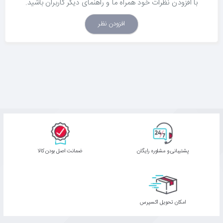
با افزودن نظرات خود همراه ما و راهنمای دیگر کاربران باشید.
افزودن نظر
پشتیبانی و مشاوره رایگان
ﺿﻤﺎﻧﺖ اﺻﻞ ﺑﻮدن ﮐﺎﻟﺎ
اﻣﮑﺎن ﺗﺤﻮﯾﻞ اﮐﺴﭙﺮس