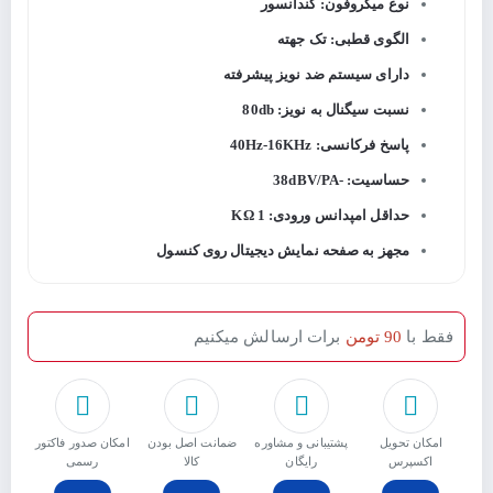
نوع میکروفون: کندانسور
الگوی قطبی: تک جهته
دارای سیستم ضد نویز پیشرفته
نسبت سیگنال به نویز: 80db
پاسخ فرکانسی: 40Hz-16KHz
حساسیت: -38dBV/PA
حداقل امپدانس ورودی: 1 KΩ
مجهز به صفحه نمایش دیجیتال روی کنسول
فقط با
90 تومن
برات ارسالش میکنیم
امکان تحویل
پشتیبانی و مشاوره
ﺿﻤﺎﻧﺖ اﺻﻞ ﺑﻮدن
امکان صدور فاکتور
اکسپرس
رایگان
ﮐﺎﻟﺎ
رسمی