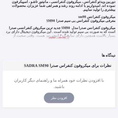
دوربین ویدئو کنفرانس ، میکروفون کنفرانسی ، مانیتور تاشو ، اسپیکرفون
نموده اند. امیدواریم با ادامه روند رشد و همراهی شما عزیزان، محصولات
بیشتری را تولید نماییم.
میکروفون کنفرانس sm90
معرفی میکروفون کنفرانس بی سیم صدرا SM90
میکروفون کنفرانس صدرا مدل SM90 جدید ترین میکروفن کنفرانسی صدرا
است که به صورت بی سیم تولید شده است . این میکروفون دیجیتال دارای برد
بسیار بالاست همچنین دارای نمایشگر ۳ اینچی نیز هست . وقتی صحبت از
قابلیت بی سیم دستگاه می شود مشکلاتی اعم از قطع و وصلی صدا و وجود نویز
و یا تاخیر به وجود می آید . اما با نصب میکروفون صدرا دچار هیچ گونه مشکلی
هنگام برگزاری جلسات نخواهید شد زیرا این دستگاه قابلیت نویز گیر دارد و از
جدید ترین تکنولوژی ها بهره برده است و کارشناسان ما چندین ماه این دستگاه
دیدگاه ها
را قبل از تولید انبوه تست کرده اند تا هنگام برگزاری جلسات شما بالاترین
کیفیت صدا را داشته باشید . از قابلیت های دیگر این میکروفون می تواند به
کنترل نظم جلسات با استفاده از زمان بندی میکروفن و کلید حق تقدم اشاره
نظرات برای میکروفون کنفراس صدرا SADRA SM90
کرد.
پشتیبانی از قابلیت اتوترک
دردر جلسات ویدئو کنفرانس و یا سالن های کنفرانس که تعداد افراد سخنران
با افزودن نظرات خود همراه ما و راهنمای دیگر کاربران
زیاد هستند علاوه بر سیستم صوتی، نیازمند یک سیستم تصویری مناسب هم
هستید تا تصویر شخص سخنران برای دیگران به نمایش گذاشته شود .گاهی با
باشید.
توجه به امکانات سیستم کنفرانسی، فقط اپراتور می­تواند به صورت دستی این
کار را انجام دهد که نیاز به دقت زیادی داشته و دشوار است. میکروفن های
افزودن نظر
کنفرانس صدرا از سیستم اتوترکینگ پشتیبانی می کند . با استفاد از این سیستم
دیگر نیازی به اپراتور ندارید و با روشن شدن میکروفون سخنران دوربین به
سمت شخص می چرخد. دوربین های کنفرانس صدرا قابلیت تشخیص چهره را نیز
دارند و به صورت خودکار چهره افراد را کادر بندی می کند و به نمایش می گذارد.