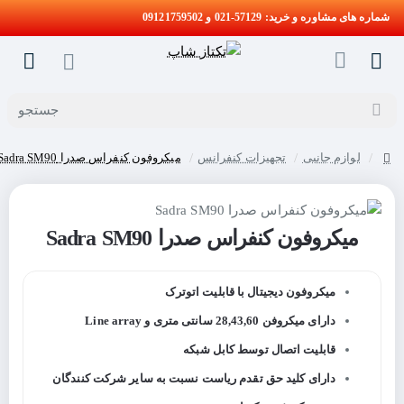
شماره های مشاوره و خرید: 57129-021 و 09121759502
جستجو
لوازم جانبی
تجهیزات کنفرانس
میکروفون کنفراس صدرا Sadra SM90
home
میکروفون کنفراس صدرا Sadra SM90
میکروفون دیجیتال با قابلیت اتوترک
دارای میکروفن 28,43,60 سانتی متری و Line array
قابلیت اتصال توسط کابل شبکه
دارای کلید حق تقدم ریاست نسبت به سایر شرکت کنندگان