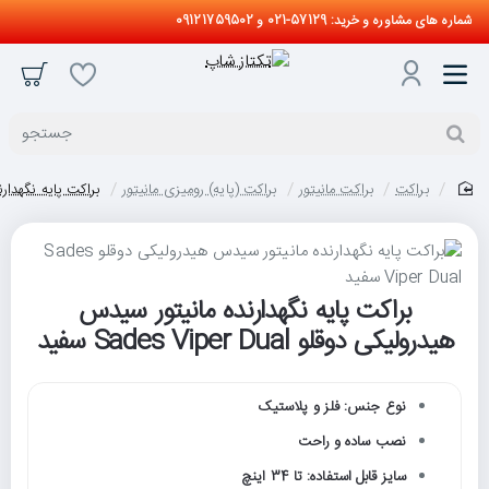
شماره های مشاوره و خرید: 57129-021 و 09121759502
جستجو
براکت
براکت مانیتور
براکت (پایه) رومیزی مانیتور
براکت پایه نگهدارنده مان
home
براکت پایه نگهدارنده مانیتور سیدس
حراج
هیدرولیکی دوقلو Sades Viper Dual سفید
نوع جنس: فلز و پلاستیک
نصب ساده و راحت
سایز قابل استفاده: تا 34 اینچ