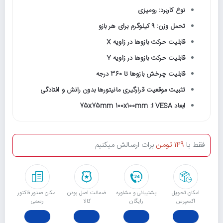
نوع کاربرد: رومیزی
تحمل وزن: 9 کیلوگرم برای هر بازو
قابلیت حرکت بازوها در زاویه X
قابلیت حرکت بازوها در زاویه Y
قابلیت چرخش بازوها تا 360 درجه
تثبیت موقعیت قرارگیری مانیتورها بدون رانش و افتادگی
ابعاد VESA ا: 75x75mm 100x100mm
فقط با
149 تومن
برات ارسالش میکنیم
امکان تحویل
پشتیبانی و مشاوره
ﺿﻤﺎﻧﺖ اﺻﻞ ﺑﻮدن
امکان صدور فاکتور
اکسپرس
رایگان
ﮐﺎﻟﺎ
رسمی