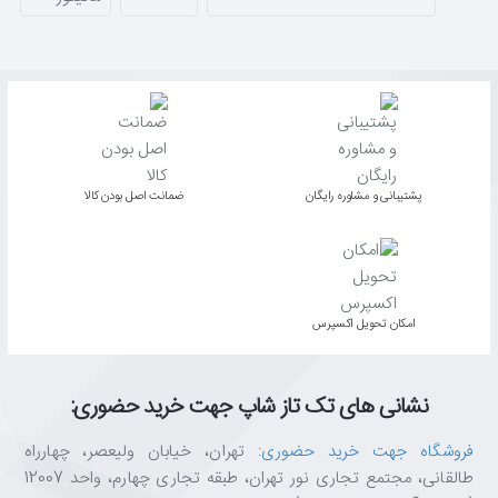
پشتیبانی و مشاوره رایگان
ﺿﻤﺎﻧﺖ اﺻﻞ ﺑﻮدن ﮐﺎﻟﺎ
اﻣﮑﺎن ﺗﺤﻮﯾﻞ اﮐﺴﭙﺮس
نشانی های تک تاز شاپ جهت خرید حضوری:
فروشگاه جهت خرید حضوری
: تهران، خیابان ولیعصر، چهارراه
طالقانی، مجتمع تجاری نور تهران، طبقه تجاری چهارم، واحد 12007