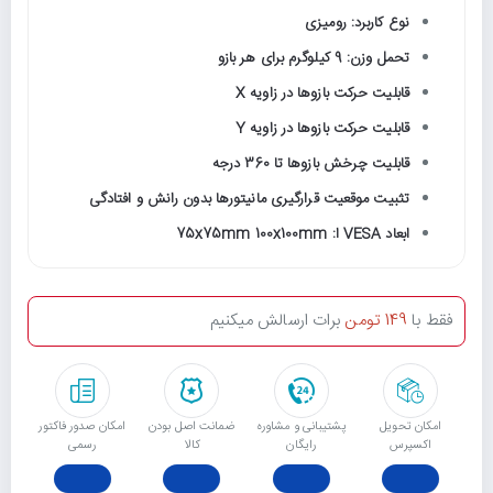
نوع کاربرد: رومیزی
تحمل وزن: 9 کیلوگرم برای هر بازو
قابلیت حرکت بازوها در زاویه X
قابلیت حرکت بازوها در زاویه Y
قابلیت چرخش بازوها تا 360 درجه
تثبیت موقعیت قرارگیری مانیتورها بدون رانش و افتادگی
ابعاد VESA ا: 75x75mm 100x100mm
فقط با
149 تومن
برات ارسالش میکنیم
امکان تحویل
پشتیبانی و مشاوره
ﺿﻤﺎﻧﺖ اﺻﻞ ﺑﻮدن
امکان صدور فاکتور
اکسپرس
رایگان
ﮐﺎﻟﺎ
رسمی