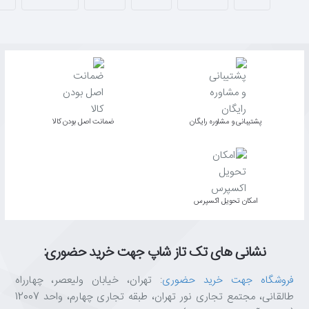
پشتیبانی و مشاوره رایگان
ﺿﻤﺎﻧﺖ اﺻﻞ ﺑﻮدن ﮐﺎﻟﺎ
اﻣﮑﺎن ﺗﺤﻮﯾﻞ اﮐﺴﭙﺮس
نشانی های تک تاز شاپ جهت خرید حضوری:
فروشگاه جهت خرید حضوری
: تهران، خیابان ولیعصر، چهارراه
طالقانی، مجتمع تجاری نور تهران، طبقه تجاری چهارم، واحد 12007