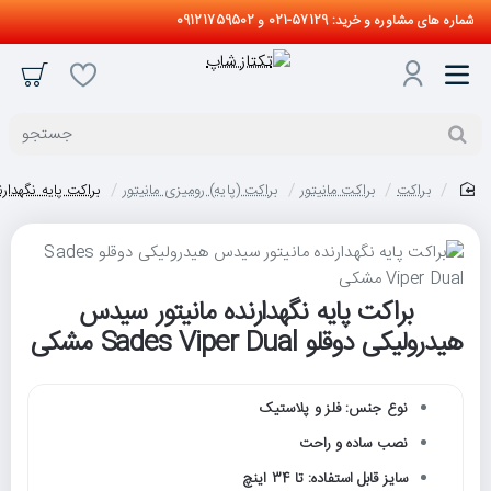
شماره های مشاوره و خرید: 57129-021 و 09121759502
جستجو
براکت
براکت مانیتور
براکت (پایه) رومیزی مانیتور
براکت پایه نگهدارنده مان
home
براکت پایه نگهدارنده مانیتور سیدس
حراج
هیدرولیکی دوقلو Sades Viper Dual مشکی
نوع جنس: فلز و پلاستیک
نصب ساده و راحت
سایز قابل استفاده: تا 34 اینچ