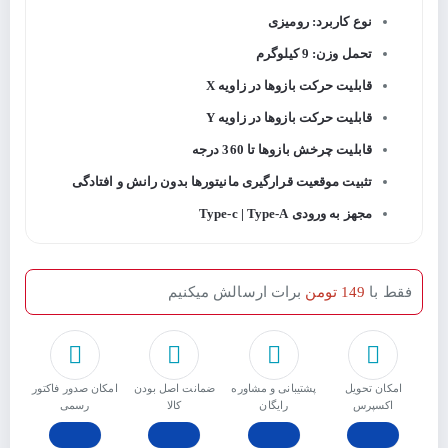
نوع کاربرد: رومیزی
تحمل وزن: 9 کیلوگرم
قابلیت حرکت بازوها در زاویه X
قابلیت حرکت بازوها در زاویه Y
قابلیت چرخش بازوها تا 360 درجه
تثبیت موقعیت قرارگیری مانیتورها بدون رانش و افتادگی
مجهز به ورودی Type-c | Type-A
فقط با
149 تومن
برات ارسالش میکنیم
امکان تحویل
پشتیبانی و مشاوره
ﺿﻤﺎﻧﺖ اﺻﻞ ﺑﻮدن
امکان صدور فاکتور
اکسپرس
رایگان
ﮐﺎﻟﺎ
رسمی