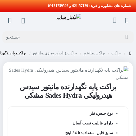
شماره های مشاوره و خرید: 57129-021 و 09121759502
جستجو
براکت
براکت مانیتور
براکت (پایه) رومیزی مانیتور
براکت پایه نگهدارنده 
home
براکت پایه نگهدارنده مانیتور سیدس
هیدرولیکی Sades Hydra مشکی
نوع جنس: فلز
دارای قابلیت نصب آسان
سایز قابل استفاده: تا 34 اینچ