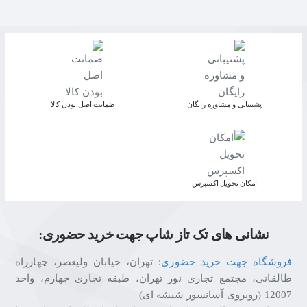
پشتیبانی و مشاوره رایگان
ﺿﻤﺎﻧﺖ اﺻﻞ ﺑﻮدن ﮐﺎﻟﺎ
اﻣﮑﺎن ﺗﺤﻮﯾﻞ اﮐﺴﭙﺮس
نشانی های تک تاز شاپ جهت خرید حضوری:
فروشگاه جهت خرید حضوری
: تهران، خیابان ولیعصر، چهارراه
طالقانی، مجتمع تجاری نور تهران، طبقه تجاری چهارم، واحد
12007 (روبروی آسانسور شیشه ای)