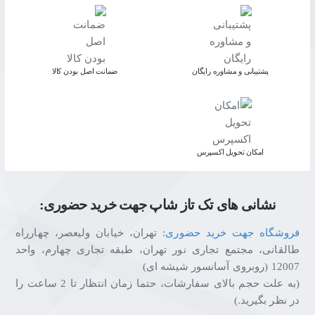
پشتیبانی و مشاوره رایگان
ﺿﻤﺎﻧﺖ اﺻﻞ ﺑﻮدن ﮐﺎﻟﺎ
اﻣﮑﺎن ﺗﺤﻮﯾﻞ اﮐﺴﭙﺮس
نشانی های تک تاز شاپ جهت خرید حضوری:
فروشگاه جهت خرید حضوری
: تهران، خیابان ولیعصر، چهارراه
طالقانی، مجتمع تجاری نور تهران، طبقه تجاری چهارم، واحد
12007 (روبروی آسانسور شیشه ای)
(به علت حجم بالای سفارشات، حتما زمان انتظار تا 2 ساعت را
در نظر بگیرید.)