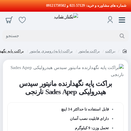
شماره های مشاوره و خرید: 57129-021 و 09121759502
جستجو
براکت
براکت مانیتور
براکت (پایه) رومیزی مانیتور
براکت پایه نگهدارنده
home
براکت پایه نگهدارنده مانیتور سیدس
هیدرولیکی Sades Apep نارنجی
قابل استفاده تا حداکثر 34 اینچ
دارای قابلیت نصب آسان
تحمل وزن: 9 کیلوگرم