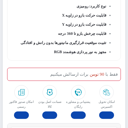
نوع کاربرد: رومیزی
قابلیت حرکت بازو در زاویه X
قابلیت حرکت بازو در زاویه Y
قابلیت چرخش بازو تا 360 درجه
تثبیت موقعیت قرارگیری مانیتورها بدون رانش و افتادگی
مجهز به نور پردازی هوشمند RGB
فقط با
90 تومن
برات ارسالش میکنیم
امکان تحویل
پشتیبانی و مشاوره
ﺿﻤﺎﻧﺖ اﺻﻞ ﺑﻮدن
امکان صدور فاکتور
اکسپرس
رایگان
ﮐﺎﻟﺎ
رسمی