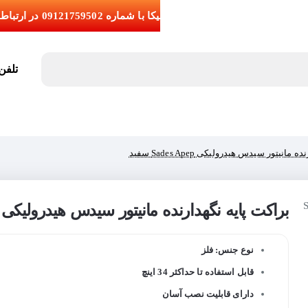
تلفن تما
انیتور سیدس هیدرولیکی Sades Apep سفید
براکت پایه نگهدارنده مانیتور سیدس هیدرولیکی Sades Apep سفید
نوع جنس: فلز
قابل استفاده تا حداکثر 34 اینچ
دارای قابلیت نصب آسان