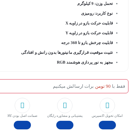
تحمل وزن: 9 کیلوگرم
نوع کاربرد: رومیزی
قابلیت حرکت بازو در زاویه X
قابلیت حرکت بازو در زاویه Y
قابلیت چرخش بازو تا 360 درجه
تثبیت موقعیت قرارگیری مانیتورها بدون رانش و افتادگی
مجهز به نور پردازی هوشمند RGB
فقط با
90 تومن
برات ارسالش میکنیم
امکان تحویل اکسپرس
پشتیبانی و مشاوره رایگان
ﺿﻤﺎﻧﺖ اﺻﻞ ﺑﻮدن ﮐﺎﻟﺎ