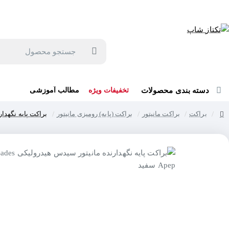
جهت مشاوره و خرید می توانید با شماره 57129-021 تماس بگیرید یا در بله یا روبیکا با شماره 09121759502 در ارتباط باشید (شنبه تا پنجشنبه 9 صبح الی 19 عصر)
جستجو
محصول
دسته بندی محصولات
تخفیفات ویژه
مطالب آموزشی
براکت
براکت مانیتور
براکت (پایه) رومیزی مانیتور
براکت پایه نگهدارنده م
home