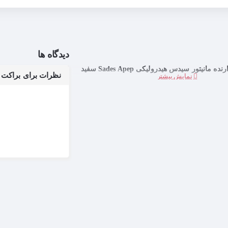
دیدگاه ها
 مانیتور سیدس هیدرولیکی Sades Apep سفید
نظرات برای براکت پایه ن