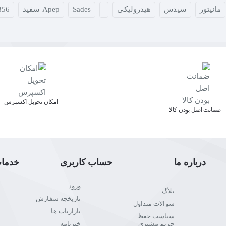
مانیتور
سیدس
هیدرولیکی
Sades
Apep سفید
856
اﻣﮑﺎن ﺗﺤﻮﯾﻞ اﮐﺴﭙﺮس
ﺿﻤﺎﻧﺖ اﺻﻞ ﺑﻮدن ﮐﺎﻟﺎ
درباره ما
حساب کاربری
خدما
ورود
بلاگ
تاریخچه سفارش
سوالات متداول
بازاریاب ها
سیاست حفظ
حریم مشتری
خبرنامه