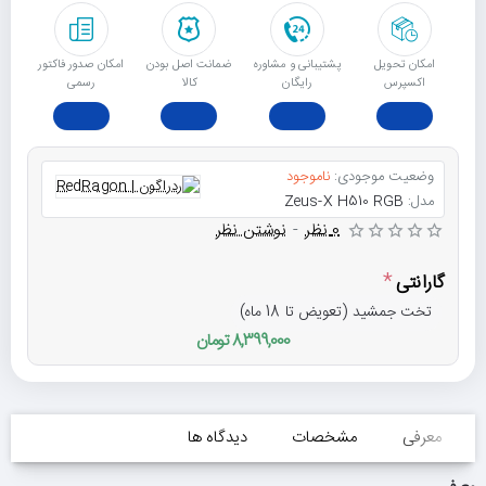
امکان تحویل
پشتیبانی و مشاوره
ﺿﻤﺎﻧﺖ اﺻﻞ ﺑﻮدن
امکان صدور فاکتور
اکسپرس
رایگان
ﮐﺎﻟﺎ
رسمی
وضعیت موجودی:
ناموجود
مدل:
Zeus-X H510 RGB
0 نظر
-
نوشتن نظر
گارانتی
تخت جمشید (تعویض تا 18 ماه)
8,399,000 تومان
معرفی
مشخصات
دیدگاه ها