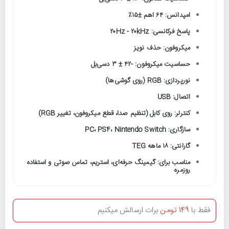
امپدانس: ۶۴ اهم ±۱۵٪
پاسخ فرکانسی: ۲۰Hz - ۲۰kHz
میکروفون: حذف نویز
حساسیت میکروفون: -۴۲ ± ۳ دسی‌بل
نورپردازی: RGB (روی گوشی‌ها)
اتصال: USB
کنترلر: روی کابل (تنظیم صدا، قطع میکروفون، تغییر RGB)
سازگاری: PC، PS4، Nintendo Switch
گارانتی: ۱۸ ماهه TEG
مناسب برای: گیمینگ حرفه‌ای، استریم، تماس صوتی و استفاده
روزمره
فقط با
149 تومن
برات ارسالش میکنیم