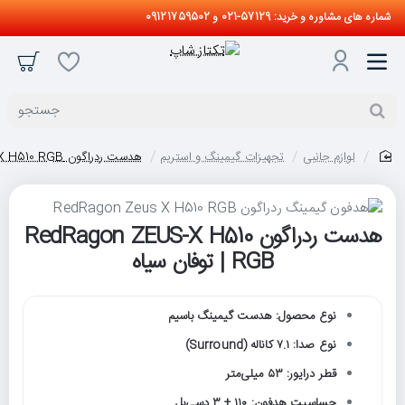
شماره های مشاوره و خرید: 57129-021 و 09121759502
جستجو
لوازم جانبی
تجهیزات گیمینگ و استریم
هدست ردراگون RedRagon ZEUS-X H510 RGB | توفان سیاه
home
هدست ردراگون RedRagon ZEUS-X H510
RGB | توفان سیاه
نوع محصول: هدست گیمینگ باسیم
نوع صدا: ۷.۱ کاناله (Surround)
قطر درایور: ۵۳ میلی‌متر
حساسیت هدفون: ۱۱۰ ± ۳ دسی‌بل