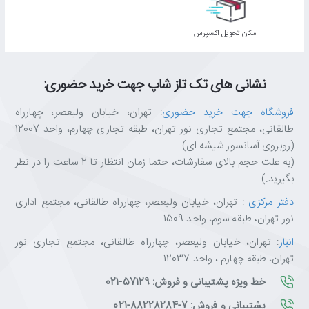
نورپردازی RGB و کنترل‌های روی کابل
اﻣﮑﺎن ﺗﺤﻮﯾﻞ اﮐﺴﭙﺮس
نورپردازی RGB
روی گوشی‌های ZEUS-X H510، جلو‌ه‌ای پویا و گیمینگ
به ستاپ شما می‌بخشد.
کنترلر مستقل روی کابل
نیز به شما اجازه می‌دهد
نشانی های تک تاز شاپ جهت خرید حضوری:
بدون خروج از بازی، صدا را تنظیم کنید، میکروفون را قطع کنید و
حالت‌های نورپردازی را تغییر دهید.
پدهای نرم و راحت
و هدبند قابل
فروشگاه جهت خرید حضوری
: تهران، خیابان ولیعصر، چهارراه
تنظیم نیز راحتی را برای ساعت‌ها ماراتن گیمینگ تضمین می‌کنند.
طالقانی، مجتمع تجاری نور تهران، طبقه تجاری چهارم، واحد 12007
(روبروی آسانسور شیشه ای)
(به علت حجم بالای سفارشات، حتما زمان انتظار تا 2 ساعت را در نظر
این هدست برای چه کسانی مناسب است؟
بگیرید.)
✅
گیمرهای رقابتی
: صدای ۷.۱ کاناله و درایورهای ۵۳mm برای برتری
دفتر مرکزی
: تهران، خیابان ولیعصر، چهارراه طالقانی، مجتمع اداری
تاکتیکی
نور تهران، طبقه سوم، واحد 1509
✅
عاشقان بیس قدرتمند
: درایورهای بزرگ‌تر از استاندارد با امپدانس ۶۴
اهم
انبار
: تهران، خیابان ولیعصر، چهارراه طالقانی، مجتمع تجاری نور
✅
علاقه‌مندان به نورپردازی
: RGB جذاب با کنترلر مستقل روی کابل
تهران، طبقه چهارم ، واحد 12037
✅
کاربران چند-پلتفرمه
: سازگاری با PC، PS4 و Nintendo Switch
خط ویژه پشتیبانی و فروش: 57129-021
پشتیبانی و فروش: 7-88228284-021