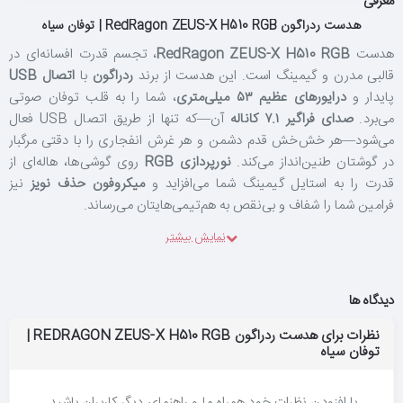
معرفی
هدست ردراگون RedRagon ZEUS-X H510 RGB | توفان سیاه
هدست
RedRagon ZEUS-X H510 RGB
، تجسم قدرت افسانه‌ای در
قالبی مدرن و گیمینگ است. این هدست از برند
ردراگون
با
اتصال USB
پایدار و
درایورهای عظیم ۵۳ میلی‌متری
، شما را به قلب توفان صوتی
می‌برد.
صدای فراگیر ۷.۱ کاناله
آن—که تنها از طریق اتصال USB فعال
می‌شود—هر خش‌خش قدم دشمن و هر غرش انفجاری را با دقتی مرگبار
در گوشتان طنین‌انداز می‌کند.
نورپردازی RGB
روی گوشی‌ها، هاله‌ای از
قدرت را به استایل گیمینگ شما می‌افزاید و
میکروفون حذف نویز
نیز
فرامین شما را شفاف و بی‌نقص به هم‌تیمی‌هایتان می‌رساند.
درایورهای ۵۳ میلی‌متری؛ غرشی فراتر از حد معمول
دیدگاه ها
ZEUS-X H510 به جای اکتفا به درایورهای استاندارد ۵۰ میلی‌متری بازار،
به
درایورهای قدرتمند ۵۳ میلی‌متری
مجهز شده است. این افزایش قطر—
نظرات برای هدست ردراگون REDRAGON ZEUS-X H510 RGB |
توفان سیاه
همراه با
حساسیت ۱۱۰ دسی‌بل
و
امپدانس ۶۴ اهم
—به معنای بیس‌های
عمیق‌تر، کوبنده‌تر و صدایی رساتر در حجم‌های بالا است.
پاسخ فرکانسی ۲۰
هرتز تا ۲۰ کیلوهرتز
نیز طیف کاملی از صداها را با وضوحی خیره‌کننده
با افزودن نظرات خود همراه ما و راهنمای دیگر کاربران باشید.