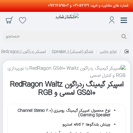
شماره های مشاوره و خرید: 57129-021 و 09121759502
جستجو
لوازم جانبی
بلندگو (اسپیکر) | Speaker
اسپیکر ردراگون | Redragon
home
اسپیکر گیمینگ ردراگون RedRagon Waltz
GS510 لمسی و RGB
نوع محصول: اسپیکر گیمینگ رومیزی (2.0 Channel Stereo
Gaming Speaker)
چینش بلندگوها: ۲ کاناله استریو