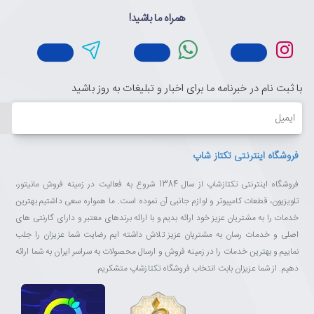
✅
اتصال Plug & Play
از طریق USB (برق) و جک ۳.۵
همراه ما باشید!
میلی‌متری (صدا)
✅
ابعاد جمع‌وجور ۸۲ × ۹۶ × ۱۸۰ میلی‌متر
مناسب میزهای کوچک
✅
طراحی مینیمال و مدرن
با قاب محکم پلاستیکی
با ثبت نام در خبرنامه ما برای اخبار و تبلیغات به روز باشید
چرا از تکتازشاپ خرید کنیم؟
ایمیل
تکتازشاپ فقط یک فروشگاه نیست—یک مقصد مطمئن برای عاشقان
تکنولوژی و انتخاب‌های هوشمندانه است.
فروشگاه اینترنتی تکتاز شاپ
با ضمانت اصالت کالا، مشاوره تخصصی، ارسال سریع و پشتیبانی واقعی،
خیالت از خرید راحت باشد.
فروشگاه اینترنتی تکتازشاپ از سال 1384 شروع به فعالیت در زمینه فروش مانیتور،
ما اینجاییم تا تجربه‌ای متفاوت، حرفه‌ای و قابل اعتماد از خرید آنلاین را
تلویزیون، قطعات کامپیوتر و لوازم جانبی آن نموده است. ما همواره سعی داشتیم بهترین
برایت رقم بزنیم.
خدمات را به مشتریان عزیز خود ارائه بدیم و با ارائه برندهای معتبر و دارای گارنتی های
تکتازشاپ یعنی خرید با خیال راحت، انتخاب با اطمینان.
اصلی و خدمات رسان به مشتریان عزیز تلاش داشته ایم رضایت شما عزیزان را جلب
نماییم و بهترین خدمات را در زمینه فروش و ارسال محصولات به سراسر ایران به شما ارائه
دهیم. از شما عزیزان بابت انتخاب فروشگاه تکتازشاپ متشکریم.