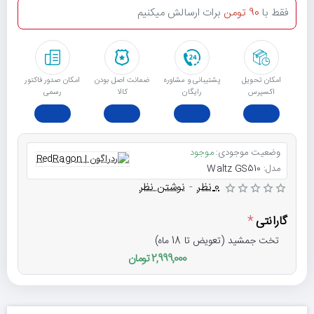
فقط با
90 تومن
برات ارسالش میکنیم
امکان تحویل
پشتیبانی و مشاوره
ﺿﻤﺎﻧﺖ اﺻﻞ ﺑﻮدن
امکان صدور فاکتور
اکسپرس
رایگان
ﮐﺎﻟﺎ
رسمی
وضعیت موجودی:
موجود
مدل:
Waltz GS510
0 نظر
-
نوشتن نظر
گارانتی
تخت جمشید (تعویض تا 18 ماه)
2,999,000 تومان