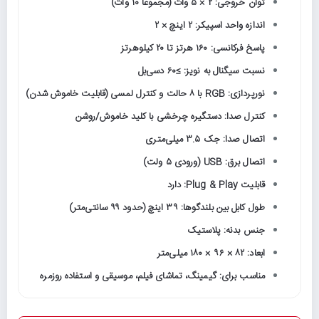
توان خروجی: ۲ × ۵ وات (مجموعاً ۱۰ وات)
اندازه واحد اسپیکر: ۲ اینچ × ۲
پاسخ فرکانسی: ۱۶۰ هرتز تا ۲۰ کیلوهرتز
نسبت سیگنال به نویز: ≥۶۰ دسی‌بل
نورپردازی: RGB با ۸ حالت و کنترل لمسی (قابلیت خاموش شدن)
کنترل صدا: دستگیره چرخشی با کلید خاموش/روشن
اتصال صدا: جک ۳.۵ میلی‌متری
اتصال برق: USB (ورودی ۵ ولت)
قابلیت Plug & Play: دارد
طول کابل بین بلندگوها: ۳۹ اینچ (حدود ۹۹ سانتی‌متر)
جنس بدنه: پلاستیک
ابعاد: ۸۲ × ۹۶ × ۱۸۰ میلی‌متر
مناسب برای: گیمینگ، تماشای فیلم، موسیقی و استفاده روزمره