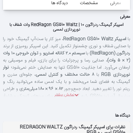
معرفی
مشخصات
دیدگاه ها
معرفی
اسپیکر گیمینگ ردراگون RedRagon GS510 Waltz | ۱۰ وات شفاف با
نورپردازی لمسی
با
اسپیکر RedRagon GS510 Waltz
، میز کار یا ست‌آپ گیمینگ خود را
با صدایی شفاف و نوری چشمنواز تکمیل کنید. این اسپیکر رومیزی از برند
ردراگون (RedRagon)
با
سیستم ۲.۰ کاناله استریو
و
توان خروجی ۱۰ وات
(۲ × ۵ وات)
، صدایی رسا و پرجزئیات را برای بازی، فیلم و موسیقی به
ارمغان می‌آورد. اما جذابیت GS510 تنها به صدایش ختم نمی‌شود؛
نوار
نورپردازی RGB
با
۸ حالت مختلف و کنترل لمسی
، جلو‌ه‌ای مدرن و
گیمینگ به فضای شما می‌بخشد و با یک لمس ساده می‌توانید رنگ و
ریتم نور را تغییر دهید. ابعاد جمع‌وجور
۸۲ × ۹۶ × ۱۸۰ میلی‌متری
و طراحی
مینیمال آن نیز GS510 را به گزینه‌ای ایده‌آل برای میزهای کوچک و شلوغ
تبدیل می‌کند.
دیدگاه ها
صدای استریوی ۲.۰ کاناله با بیس تقویت‌شده
نظرات برای اسپیکر گیمینگ ردراگون REDRAGON WALTZ
GS510 لمسی و RGB