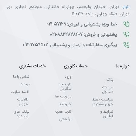
این اسپیکر برای چه کسانی مناسب است؟
انبار
: تهران، خیابان ولیعصر، چهارراه طالقانی، مجتمع تجاری نور
✅
گیمرها
: نورپردازی RGB و صدای استریو برای تجربه گیمینگ
تهران، طبقه چهارم ، واحد 12037
فراگیر
خط ویژه پشتیبانی و فروش: 57129-021
✅
کاربران میزهای کوچک
: طراحی جمع‌وجور با ابعاد ۸۲ × ۹۶ × ۱۸۰
پشتیبانی و فروش: 7-88228284-021
میلی‌متر
✅
علاقه‌مندان به فیلم و موسیقی
: صدای شفاف ۱۰ وات و بیس
پیگیری سفارشات و ارسال و پشتیبانی: 09121759502
تقویت‌شده
✅
کاربران چندمنظوره
: اتصال USB + جک ۳.۵ میلی‌متری و Plug
& Play
درباره ما
حساب کاربری
خدمات مشتری
ورود
تماس با ما
بلاگ
تاریخچه
برندها
ویژگی‌های کلیدی RedRagon GS510 Waltz
سوالات
سفارش
متداول
نقشه سایت
✅
سیستم ۲.۰ کاناله استریو
با توان خروجی ۲ × ۵ وات (مجموعاً ۱۰
بازاریاب ها
سیاست حفظ
اطلاعات
وات)
حریم مشتری
خبرنامه
تحویل
✅
نورپردازی RGB
با ۸ حالت مختلف و کنترل لمسی
شرایط و
کارت هدیه
لینک های
✅
پاسخ فرکانسی ۱۶۰ هرتز تا ۲۰ کیلوهرتز
و نسبت سیگنال به نویز
قوانین
نامحدود
برگشتی
≥۶۰ دسی‌بل
✅
دستگیره کنترل صدا
با کلید خاموش/روشن روی بدنه