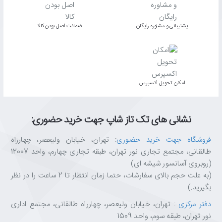
کنترل صدا و خاموش/روشن؛ همه چیز در دسترس
پشتیبانی و مشاوره رایگان
ﺿﻤﺎﻧﺖ اﺻﻞ ﺑﻮدن ﮐﺎﻟﺎ
روی بدنه اسپیکر، یک
دستگیره حجم صدا
به همراه
کلید خاموش/روشن
تعبیه شده است که امکان تنظیم دقیق و راحت صدا را بدون نیاز به نرم‌افزار
فراهم می‌کند. به سرعت صدا را کم یا زیاد کنید و در صورت نیاز، اسپیکر را
خاموش کنید.
اﻣﮑﺎن ﺗﺤﻮﯾﻞ اﮐﺴﭙﺮس
Plug & Play با اتصال USB و جک ۳.۵ میلی‌متری
نشانی های تک تاز شاپ جهت خرید حضوری:
راه‌اندازی GS510 Waltz فوق‌العاده ساده است.
برق از طریق پورت USB
فروشگاه جهت خرید حضوری
: تهران، خیابان ولیعصر، چهارراه
و
صدای خروجی از طریق کابل ۳.۵ میلی‌متری
تأمین می‌شود. کافیست آن
طالقانی، مجتمع تجاری نور تهران، طبقه تجاری چهارم، واحد 12007
را به کامپیوتر، لپ‌تاپ، تلویزیون یا حتی گوشی هوشمند خود متصل کنید
(روبروی آسانسور شیشه ای)
و بدون هیچ تنظیمات پیچیده‌ای، از صدای باکیفیت لذت ببرید. طول کابل
(به علت حجم بالای سفارشات، حتما زمان انتظار تا 2 ساعت را در نظر
بین دو بلندگو نیز به اندازه‌ای است که به راحتی آن‌ها را در دو طرف مانیتور
بگیرید.)
قرار دهید.
دفتر مرکزی
: تهران، خیابان ولیعصر، چهارراه طالقانی، مجتمع اداری
نور تهران، طبقه سوم، واحد 1509