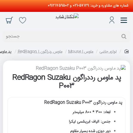
شماره های مشاوره و خرید: 57129-021 و 09121759502
جستجو
لوازم جانبی
ماوس | Mouse
ماوس ردراگون | RedRagon
پد ماوس رددراگو
home
پد ماوس رددراگون RedRagon Suzaku
P003
پد ماوس ردراگون RedRagon Suzaku P003
ابعاد: 300 * 800 میلیمتر
جنس: الیاف ابریشمی لیکرا
دور دوزی شده بسیار مقاوم