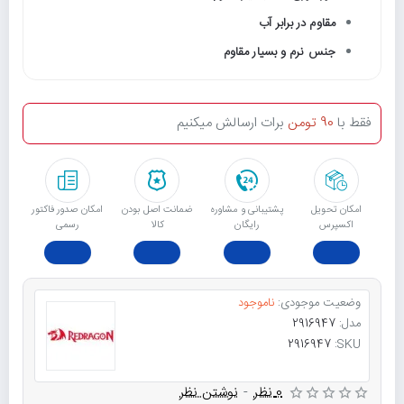
مقاوم در برابر آب
جنس نرم و بسیار مقاوم
فقط با
90 تومن
برات ارسالش میکنیم
امکان تحویل
پشتیبانی و مشاوره
ﺿﻤﺎﻧﺖ اﺻﻞ ﺑﻮدن
امکان صدور فاکتور
اکسپرس
رایگان
ﮐﺎﻟﺎ
رسمی
وضعیت موجودی:
ناموجود
مدل:
2916947
2916947
SKU:
0 نظر
-
نوشتن نظر