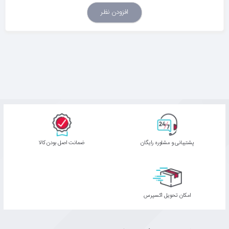
افزودن نظر
پشتیبانی و مشاوره رایگان
ﺿﻤﺎﻧﺖ اﺻﻞ ﺑﻮدن ﮐﺎﻟﺎ
اﻣﮑﺎن ﺗﺤﻮﯾﻞ اﮐﺴﭙﺮس