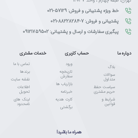
تهران، طبقه چهارم ، واحد 12037
خط ویژه پشتیبانی و فروش: 57129-021
پشتیبانی و فروش: 7-88228284-021
پیگیری سفارشات و ارسال و پشتیبانی: 09121759502
درباره ما
حساب کاربری
خدمات مشتری
ورود
تماس با ما
بلاگ
تاریخچه
برندها
سوالات
سفارش
متداول
نقشه سایت
بازاریاب ها
سیاست حفظ
اطلاعات
حریم مشتری
خبرنامه
تحویل
شرایط و
کارت هدیه
لینک های
قوانین
نامحدود
برگشتی
همراه ما باشید!