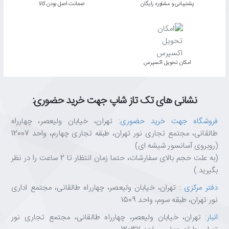
پشتیبانی و مشاوره رایگان
ﺿﻤﺎﻧﺖ اﺻﻞ ﺑﻮدن ﮐﺎﻟﺎ
اﻣﮑﺎن ﺗﺤﻮﯾﻞ اﮐﺴﭙﺮس
نشانی های تک تاز شاپ جهت خرید حضوری:
فروشگاه جهت خرید حضوری
: تهران، خیابان ولیعصر، چهارراه
طالقانی، مجتمع تجاری نور تهران، طبقه تجاری چهارم، واحد 12007
(روبروی آسانسور شیشه ای)
(به علت حجم بالای سفارشات، حتما زمان انتظار تا 2 ساعت را در نظر
بگیرید.)
دفتر مرکزی
: تهران، خیابان ولیعصر، چهارراه طالقانی، مجتمع اداری
نور تهران، طبقه سوم، واحد 1509
انبار
: تهران، خیابان ولیعصر، چهارراه طالقانی، مجتمع تجاری نور