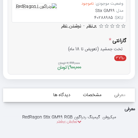
وضعیت موجودی:
ناموجود
مدل:
Stix GM99
40288985
SKU:
0 نظر
-
نوشتن نظر
گارانتی
تخت جمشید (تعویض تا 18 ماه)
-37%
2,999,000 تومان
1,900,000 تومان
معرفی
مشخصات
دیدگاه ها
معرفی
میکروفن گیمینگ ردراگون RedRagon Stix GM99 RGB