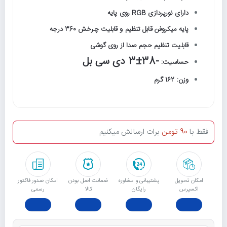
دارای نورپردازی RGB روی پایه
پایه میکروفن قابل تنظیم و قابلیت چرخش 360 درجه
قابلیت تنظیم حجم صدا از روی گوشی
-38±3 دی سی بل
حساسیت:
وزن: 162 گرم
فقط با
90 تومن
برات ارسالش میکنیم
امکان تحویل
پشتیبانی و مشاوره
ﺿﻤﺎﻧﺖ اﺻﻞ ﺑﻮدن
امکان صدور فاکتور
اکسپرس
رایگان
ﮐﺎﻟﺎ
رسمی