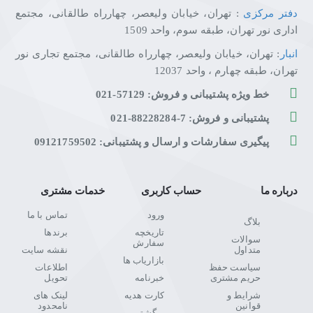
دفتر مرکزی
: تهران، خیابان ولیعصر، چهارراه طالقانی، مجتمع
اداری نور تهران، طبقه سوم، واحد 1509
انبار
: تهران، خیابان ولیعصر، چهارراه طالقانی، مجتمع تجاری نور
تهران، طبقه چهارم ، واحد 12037
خط ویژه پشتیبانی و فروش: 57129-021
پشتیبانی و فروش: 7-88228284-021
پیگیری سفارشات و ارسال و پشتیبانی: 09121759502
درباره ما
حساب کاربری
خدمات مشتری
ورود
تماس با ما
بلاگ
تاریخچه
برندها
سوالات
سفارش
متداول
نقشه سایت
بازاریاب ها
سیاست حفظ
اطلاعات
حریم مشتری
خبرنامه
تحویل
شرایط و
کارت هدیه
لینک های
قوانین
نامحدود
برگشتی