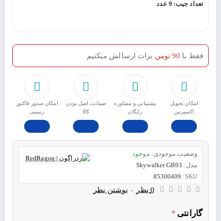
تعداد جیب: 9 عدد
فقط با
90 تومن
برات ارسالش میکنیم
امکان تحویل
پشتیبانی و مشاوره
ﺿﻤﺎﻧﺖ اﺻﻞ ﺑﻮدن
امکان صدور فاکتور
اکسپرس
رایگان
ﮐﺎﻟﺎ
رسمی
وضعیت موجودی:
موجود
مدل:
Skywalker GB93
85300409
SKU:
0 نظر
-
نوشتن نظر
گارانتی