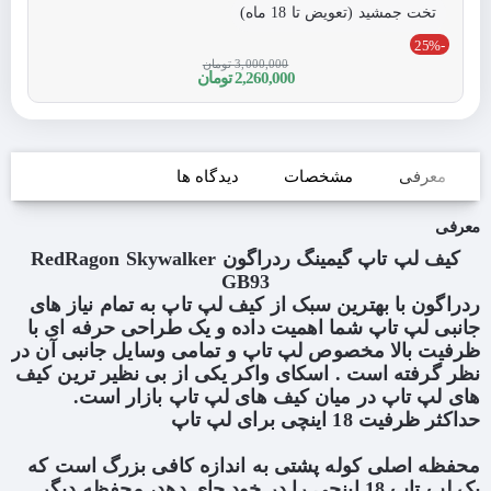
تخت جمشید (تعویض تا 18 ماه)
-25%
3,000,000 تومان
2,260,000 تومان
معرفی
مشخصات
دیدگاه ها
معرفی
کیف لپ تاپ گیمینگ ردراگون RedRagon Skywalker
GB93
ردراگون با بهترین سبک از کیف لپ تاپ به تمام نیاز های
جانبی لپ تاپ شما اهمیت داده و یک طراحی حرفه ای با
ظرفیت بالا مخصوص لپ تاپ و تمامی وسایل جانبی آن در
نظر گرفته است . اسکای واکر یکی از بی نظیر ترین کیف
های لپ تاپ در میان کیف های لپ تاپ بازار است.
حداکثر ظرفیت 18 اینچی برای لپ تاپ
محفظه اصلی کوله پشتی به اندازه کافی بزرگ است که
یک لپ تاپ 18 اینچی را در خود جای دهد، محفظه دیگر