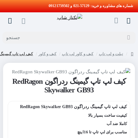
شماره های مشاوره و خرید: 57129-021 و 09121759502
جستجو
تبلت و لپ تاپ
کیف و کاور لپ تاپ
کیف و کاور
کیف لپ تاپ گیمینگ ردراگون er GB93
home
کیف لپ تاپ گیمینگ ردراگون RedRagon
حراج
Skywalker GB93
کیف لپ تاپ گیمینگ ردراگون RedRagon Skywalker GB93
کیفیت ساخت بسیار بالا
کاملا ضد آب
مناسب برای لپ تاپ تا 16اینچ