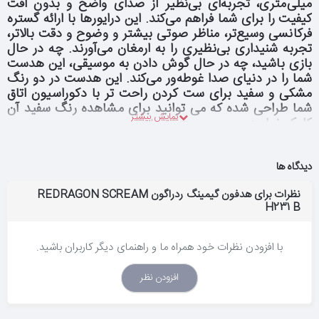
میلی‌متری، تجربه‌ای بی‌نظیر از صدای واضح و بدون افت
کیفیت را برای شما فراهم می‌کند. این درایورها با ارائه گستره
فرکانسی وسیع‌تر، مناظر صوتی بیشتر و وضوح و دقت بالاتر،
تجربه شنیداری بی‌نظیری را به ارمغان می‌آورند. چه در حال
بازی باشید، چه در حال گوش دادن به موسیقی، این هدست
شما را در دنیای صدا غوطه‌ور می‌کند. این هدست در دو رنگ
مشکی و سفید برای ست کردن راحت تر با دکوراسیون اتاق
شما طراحی شده که می توانید برای مشاهده رنگ سفید آن
کلیک نمایید
.
راحتی برای استفاده طولانی‌مدت
دیدگاه ها
هدست
SCREAM H231
با طراحی سبک وزن (250 گرم) و
هدبند قابل تنظیم، راحتی بالایی را برای کاربران فراهم می‌کند
.
نظرات برای هدفون گیمینگ ردراگون REDRAGON SCREAM
پدهای گوش نرم و راحت این هدست به شما امکان می‌دهند
H231 B
که ساعت‌ها بدون احساس خستگی از آن استفاده کنید.
هدبند قابل تنظیم به شما اجازه می‌دهد تا هدست را به
صورت دقیق بر روی سر خود قرار دهید و از تجربه‌ای راحت و
با افزودن نظرات خود همراه ما و راهنمای دیگر کاربران باشید.
لذت‌بخش بهره‌مند شوید
.
افزودن نظر
میکروفون قابل تنظیم و حذف نویز
میکروفون این هدست قابلیت تنظیم و چرخش دارد و