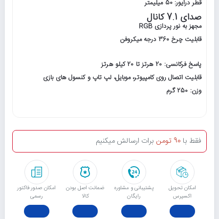
قطر درایور: 50 میلیمتر
صدای 7.1 کانال
مجهز به نور پردازی RGB
قابلیت چرخ 360 درجه میکروفن
پاسخ فرکانسی: 20 هرتز تا 20 کیلو هرتز
قابلیت اتصال روی کامپیوتر، موبایل، لپ تاپ و کنسول های بازی
وزن: 250 گرم
فقط با
90 تومن
برات ارسالش میکنیم
امکان تحویل
پشتیبانی و مشاوره
ﺿﻤﺎﻧﺖ اﺻﻞ ﺑﻮدن
امکان صدور فاکتور
اکسپرس
رایگان
ﮐﺎﻟﺎ
رسمی