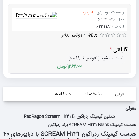
وضعیت موجودی:
ناموجود
مدل:
62321826
62321826
SKU:
0 نظر
-
نوشتن نظر
گارانتی
تخت جمشید (تعویض تا 18 ماه)
1,264,000 تومان
معرفی
مشخصات
دیدگاه ها
معرفی
هدفون گیمینگ ردراگون RedRagon Scream H231 B
هدست گیمینگ
SCREAM H231 Black
برند ردراگون
هدست گیمینگ ردراگون
SCREAM H231
با درایورهای 40