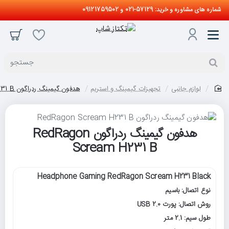
شماره های مشاوره و خرید: 57129-021 و 09121759502
جستجو
لوازم جانبی
تجهیزات گیمینگ و استریم
هدفون گیمینگ ردراگون RedRagon Scream H231 B
home
هدفون گیمینگ ردراگون RedRagon
Scream H231 B
Headphone Gaming RedRagon Scream H231 Black
نوع اتصال: باسیم
روش اتصال: پورت USB 2.0
طول سیم: 2.1 متر