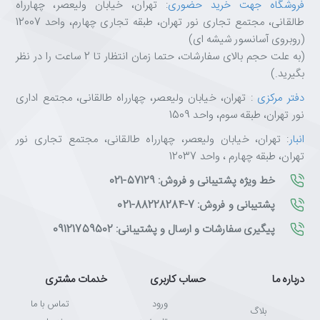
فروشگاه جهت خرید حضوری
: تهران، خیابان ولیعصر، چهارراه
دستگاه‌های موبایل استفاده کنید، هدست
SCREAM H231
طالقانی، مجتمع تجاری نور تهران، طبقه تجاری چهارم، واحد 12007
به راحتی با همه این دستگاه‌ها کار می‌کند. این ویژگی به شما
(روبروی آسانسور شیشه ای)
انعطاف‌پذیری بیشتری می‌دهد تا هدست خود را با هر
دستگاهی که دارید، استفاده کنید
.
(به علت حجم بالای سفارشات، حتما زمان انتظار تا 2 ساعت را در نظر
هدست گیمینگ ردراگون
SCREAM H231
با درایورهای 40
بگیرید.)
میلی‌متری، طراحی راحت و سبک، میکروفون قابل تنظیم و
دفتر مرکزی
: تهران، خیابان ولیعصر، چهارراه طالقانی، مجتمع اداری
حذف
نور تهران، طبقه سوم، واحد 1509
انبار
: تهران، خیابان ولیعصر، چهارراه طالقانی، مجتمع تجاری نور
تهران، طبقه چهارم ، واحد 12037
خط ویژه پشتیبانی و فروش: 57129-021
پشتیبانی و فروش: 7-88228284-021
پیگیری سفارشات و ارسال و پشتیبانی: 09121759502
درباره ما
حساب کاربری
خدمات مشتری
ورود
تماس با ما
بلاگ