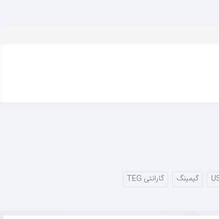
ا برای همیشه حل می‌کند—کیبورد، موس، فلش یا دانگل هدست را مستقیماً
ریق
کابل Type-C
انجام می‌شود.
ری، می‌توانید نورپردازی را کاملاً خاموش کنید.
گیمینگ
گارانتی TEG