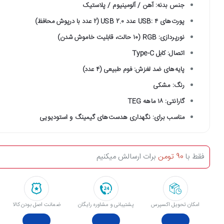
جنس بدنه: آهن / آلومینیوم / پلاستیک
پورت‌های USB: ۴ عدد USB 2.0 (۲ عدد با درپوش محافظ)
نورپردازی: RGB (۱۰ حالت، قابلیت خاموش شدن)
اتصال: کابل Type-C
پایه‌های ضد لغزش: فوم طبیعی (۴ عدد)
رنگ: مشکی
گارانتی: ۱۸ ماهه TEG
مناسب برای: نگهداری هدست‌های گیمینگ و استودیویی
فقط با
90 تومن
برات ارسالش میکنیم
امکان تحویل اکسپرس
پشتیبانی و مشاوره رایگان
ﺿﻤﺎﻧﺖ اﺻﻞ ﺑﻮدن ﮐﺎﻟﺎ