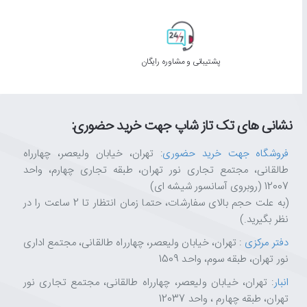
✅
کاربران چندمنظوره
: پایه‌ای مستحکم برای هدست‌های گیمینگ و است
ویژگی‌های کلیدی RedRagon SCEPTER PRO HA300
پشتیبانی و مشاوره رایگان
✅
۴ پورت USB 2.0
برای اتصال آسان تجهیزات جانبی
✅
نورپردازی RGB
با ۱۰ حالت مختلف (قابلیت خاموش شدن)
✅
بدنه آهن، آلومینیوم و پلاستیک
با وزن ۱۰۰۰ گرم
✅
پدهای ضد لغزش فوم طبیعی
در چهار گوشه
نشانی های تک تاز شاپ جهت خرید حضوری:
✅
ابعاد ۲۴۰×۱۰۵×۱۰۵ میلی‌متر
با ارتفاع مناسب
✅
اتصال Type-C
و درپوش محافظ برای دو پورت USB
فروشگاه جهت خرید حضوری
: تهران، خیابان ولیعصر، چهارراه
طالقانی، مجتمع تجاری نور تهران، طبقه تجاری چهارم، واحد
12007 (روبروی آسانسور شیشه ای)
چرا از تکتازشاپ خرید کنیم؟
(به علت حجم بالای سفارشات، حتما زمان انتظار تا 2 ساعت را در
نظر بگیرید.)
تکتازشاپ فقط یک فروشگاه نیست—یک مقصد مطمئن برای عاشقان تکنولوژی
دفتر مرکزی
: تهران، خیابان ولیعصر، چهارراه طالقانی، مجتمع اداری
با ضمانت اصالت کالا، مشاوره تخصصی، ارسال سریع و پشتیبانی واقعی، خیالت
نور تهران، طبقه سوم، واحد 1509
ما اینجاییم تا تجربه‌ای متفاوت، حرفه‌ای و قابل اعتماد از خرید آنلاین را برایت ر
تکتازشاپ یعنی خرید با خیال راحت، انتخاب با اطمینان.
انبار
: تهران، خیابان ولیعصر، چهارراه طالقانی، مجتمع تجاری نور
تهران، طبقه چهارم ، واحد 12037