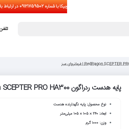
تلفن تما
پایه هدست ردراگون RedRagon SCEPTER PRO HA300 | فرمانروای میز
نوع محصول: پایه نگهدارنده هدست
ابعاد: ۲۴۰ × ۱۰۵ × ۱۰۵ میلی‌متر
وزن: ۱۰۰۰ گرم