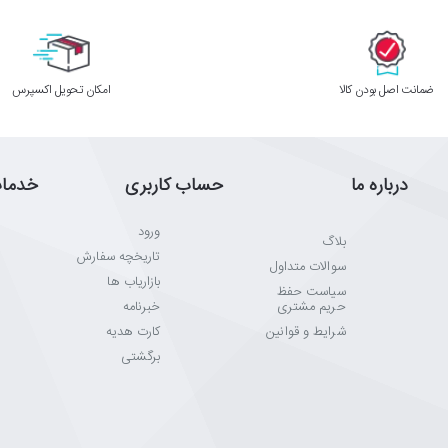
ودیویی
ﺿﻤﺎﻧﺖ اﺻﻞ ﺑﻮدن ﮐﺎﻟﺎ
اﻣﮑﺎن ﺗﺤﻮﯾﻞ اﮐﺴﭙﺮس
درباره ما
حساب کاربری
خدما
ورود
بلاگ
تاریخچه سفارش
سوالات متداول
بازاریاب ها
سیاست حفظ
حریم مشتری
خبرنامه
شرایط و قوانین
کارت هدیه
 و انتخاب‌های هوشمندانه است.
برگشتی
 از خرید راحت باشد.
قم بزنیم.