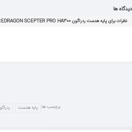
حتی در هیجانی‌ترین لحظات بازی نیز تکان نمی‌خورد. ارتفاع مناسب
۲۴۰ میلی‌متری
دیدگاه ها
نظرات برای پایه هدست ردراگون REDRAGON SCEPTER PRO HA300 | فرمانروای میز
هاب USB چهار پورته؛ خداحافظ کمبود پورت
یکی از بزرگ‌ترین دردسرهای گیمرها، خزیدن زیر میز برای اتصال فلش مموری یا دانگل است.
به پایه متصل کنید. دو عدد از این پورت‌ها دارای
درپوش محافظ
هستند تا در ز
نورپردازی RGB با ۱۰ حالت؛ تاج نورانی
نوار نورپردازی RGB
با
۱۰ حالت مختلف
، از تنفس آرام تا تغییر رنگ‌های پرش
این پایه برای چه کسانی مناسب است؟
برچسب ها:
پایه هدست
ردراگو
✅
گیمرهای حرفه‌ای
: هاب USB برای اتصال آسان تجهیزات جانبی
✅
علاقه‌مندان به نظم
: طراحی سنگین و ضد لغزش برای نگهداری ایمن
✅
عاشقان نورپردازی
: ۱۰ حالت RGB برای شخصی‌سازی کامل