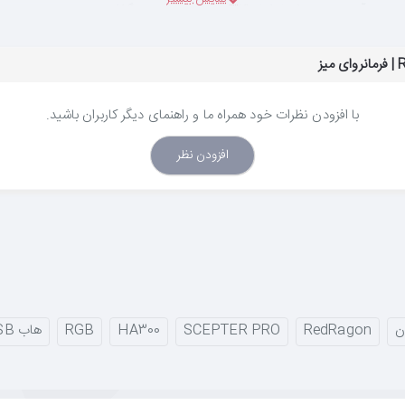
آن، هدست شما را با وقار تمام به نمایش می‌گذارد.
با افزودن نظرات خود همراه ما و راهنمای دیگر کاربران باشید.
 SCEPTER PRO با
۴ پورت USB 2.0
روی بدنه، این مشکل ر
مان عدم استفاده، گردوغبار به آن‌ها نفوذ نکند. اتصال پایه به سیستم نیز از ط
افزودن نظر
تاب، جلو‌ه‌ای گیمینگ و جذاب به میز شما می‌بخشد. در صورت تمایل به سکوت بص
ن
RedRagon
SCEPTER PRO
HA300
RGB
هاب USB
 هدست