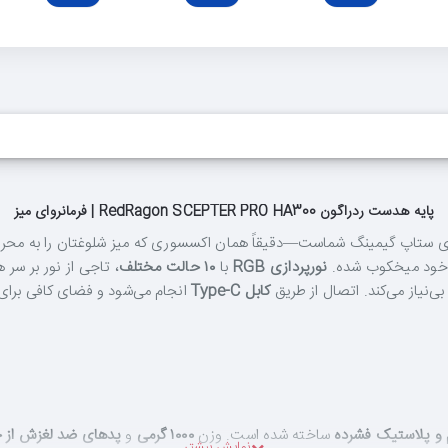
پایه هدست ردراگون RedRagon SCEPTER PRO HA300 | فرمانروای میز
 ستاپ گیمینگ شماست—دقیقاً همان اکسسوری که میز شلوغتان را به محرابی من
 خود میخکوب شده.
نورپردازی RGB
با
۱۰ حالت مختلف
، تاجی از نور بر سر 
‌نیاز می‌کند. اتصال از طریق
کابل Type-C
انجام می‌شود و فضای کافی برای
م و پلاستیک فشرده
ساخته شده است. وزن
۱۰۰۰ گرمی
و
پدهای ضد لغزش از 