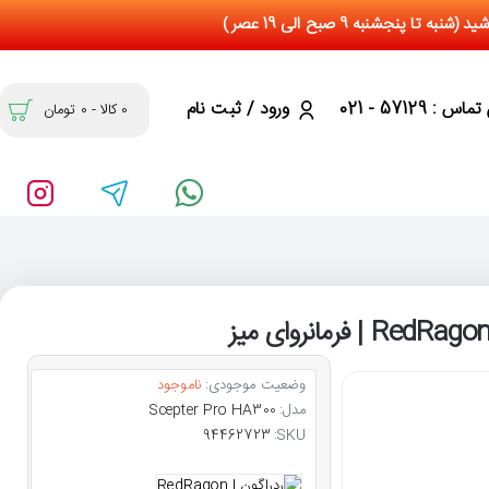
س : 57129 - 021
ورود / ثبت نام
0 کالا - 0 تومان
وضعیت موجودی:
ناموجود
مدل:
Scepter Pro HA300
94462723
SKU: