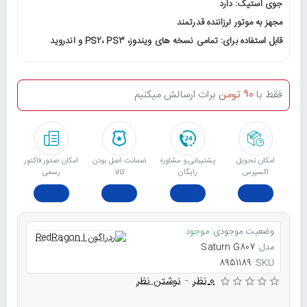
جوی استیک: دارد
مجهز به موتور لرزاننده قدرتمند
قابل استفاده برای: تمامی نسخه های ویندوز، PS2، PS3 و اندروید
فقط با
90 تومن
برات ارسالش میکنیم
امکان تحویل
پشتیبانی و مشاوره
ﺿﻤﺎﻧﺖ اﺻﻞ ﺑﻮدن
امکان صدور فاکتور
اکسپرس
رایگان
ﮐﺎﻟﺎ
رسمی
وضعیت موجودی:
موجود
مدل:
Saturn G807
8951189
SKU:
0 نظر
-
نوشتن نظر