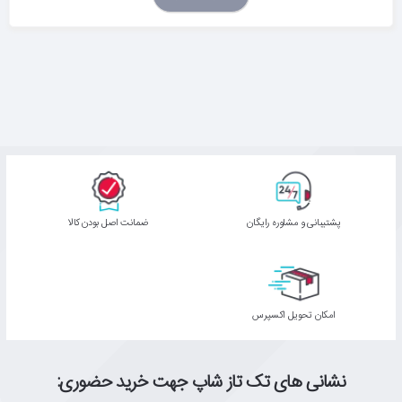
پشتیبانی و مشاوره رایگان
ﺿﻤﺎﻧﺖ اﺻﻞ ﺑﻮدن ﮐﺎﻟﺎ
اﻣﮑﺎن ﺗﺤﻮﯾﻞ اﮐﺴﭙﺮس
نشانی های تک تاز شاپ جهت خرید حضوری: