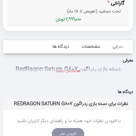
گارانتی
تخت جمشید (تعویض تا 18 ماه)
2,999,000 تومان
معرفی
مشخصات
دیدگاه ها
معرفی
دسته بازی ردراگون RedRagon Saturn G807
دیدگاه ها
نظرات برای دسته بازی ردراگون REDRAGON SATURN G807
با افزودن نظرات خود همراه ما و راهنمای دیگر کاربران باشید.
افزودن نظر