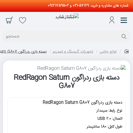
شماره های مشاوره و خرید: 57129-021 و 09121759502
جستجو
لوازم جانبی
تجهیزات گیمینگ و استریم
دسته بازی ردراگون RedRagon Saturn G807
home
دسته بازی ردراگون RedRagon Saturn
G807
دسته بازی ردراگون RedRagon Saturn G807
نوع رابط: سیمدار
اتصال: USB 2.0
طول کابل: 180 سانتیمتر