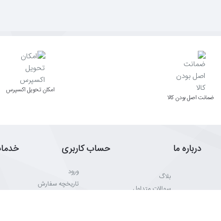
اﻣﮑﺎن ﺗﺤﻮﯾﻞ اﮐﺴﭙﺮس
ﺿﻤﺎﻧﺖ اﺻﻞ ﺑﻮدن ﮐﺎﻟﺎ
درباره ما
حساب کاربری
خدما
ورود
بلاگ
تاریخچه سفارش
سوالات متداول
بازاریاب ها
سیاست حفظ
حریم مشتری
خبرنامه