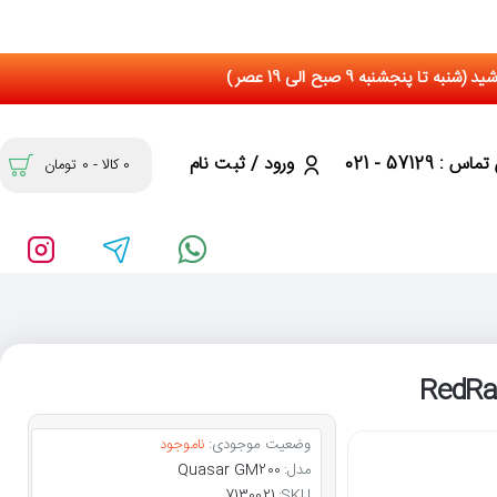
س : 57129 - 021
ورود / ثبت نام
0 کالا - 0 تومان
وضعیت موجودی:
ناموجود
مدل:
Quasar GM200
7130021
SKU: