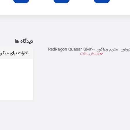
دیدگاه ها
ون استریم ردراگون RedRagon Quasar GM200
نظرات برای میکروفون استری