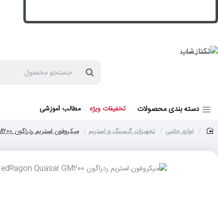
جهت مشاوره و خرید می توانید با شماره 57129-021 تماس بگیرید یا در بله یا روبیکا با شماره 09121759502 در ارتباط باشید (شنبه تا پنجشنبه 9 صبح الی 19 عصر)
جستجو
محصول
دسته بندی محصولات
تخفیفات ویژه
مطالب آموزشی
لوازم جانبی
تجهیزات گیمینگ و استریم
میکروفون استریم ردراگون RedRagon Quasar GM200
home
حر