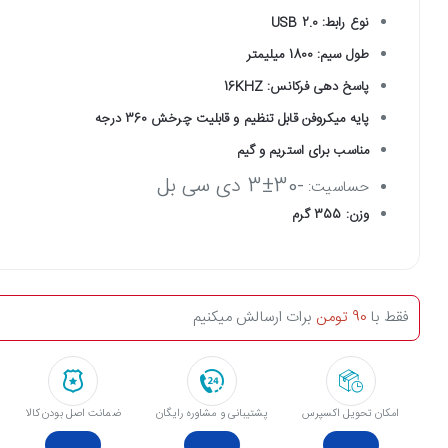
نوع رابط: USB 2.0
طول سیم: 1800 میلیمتر
پاسخ دهی فرکانس: 16KHZ
پایه میکروفن قابل تنظیم و قابلیت چرخش 360 درجه
مناسب برای استریم و گیم
-30±3 دی سی بل
حساسیت:
وزن: 355 گرم
فقط با
90 تومن
برات ارسالش میکنیم
امکان تحویل اکسپرس
پشتیبانی و مشاوره رایگان
ﺿﻤﺎﻧﺖ اﺻﻞ ﺑﻮدن ﮐﺎﻟﺎ