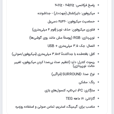
پاسخ فرکانسی: ۲۰Hz - ۲۰kHz
میکروفون: دایرکشنال (جهت‌دار) - جداشونده
حساسیت میکروفون: -۴۲±۴ دسی‌بل
فناوری میکروفون: حذف نویز (فوم ۴ میلی‌متری)
نورپردازی: RGB (پوستهٔ مش مانند روی گوشی‌ها)
اتصال: جک ۳.۵ میلی‌متری + USB
کابل: بافته‌شده با جداکنندهٔ ۲×۳.۵ میلی‌متری (میکروفون/صوتی)
ریموت کنترل: دارد (تنظیم صدا، بی‌صدا کردن میکروفون، تغییر
حالت نورپردازی)
نوع صدا: SURROUND (فراگیر)
رنگ: مشکی
سازگاری: PC، لپ‌تاپ، کنسول‌های بازی
گارانتی: ۱۸ ماهه TEG
مناسب برای: گیمینگ، استریم، تماس صوتی و استفاده روزمره