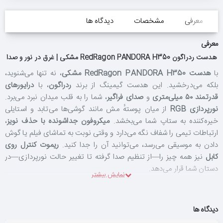
معرفی
مشخصات
دیدگاه ها
معرفی
هدست ردراگون RedRagon PANDORA H350 مشکی | غرق در نور و صدا
با
هدست RedRagon PANDORA H350 مشکی
، نه تنها می‌شنوید،
بلکه می‌درخشید. این هدست گیمینگ از برند
ردراگون
، با
درایورهای
قدرتمند ۵۰ میلی‌متری
و
صدای فراگیر
، شما را به قلب میدان نبرد می‌برد.
نورپردازی RGB
از میان پوستهٔ مش مانند گوشی‌ها می‌تابد و استایلی
خیره‌کننده به ستاپ شما می‌بخشد.
میکروفون جداشونده با حذف نویز
،
ارتباطات تیمی را شفاف نگه می‌دارد و وقتی نوبت به تماشای فیلم یا گوش
دادن به موسیقی می‌رسد، می‌توانید آن را جدا کنید.
ریموت کنترل روی
کابل
نیز همه چیز را—از تنظیم صدا گرفته تا تغییر حالت نورپردازی—در
دستان شما قرار می‌دهد.
قدرت صدای ۵۰ میلی‌متری؛ هیچ جزئیاتی از دست نمی‌رود
دیدگاه ها