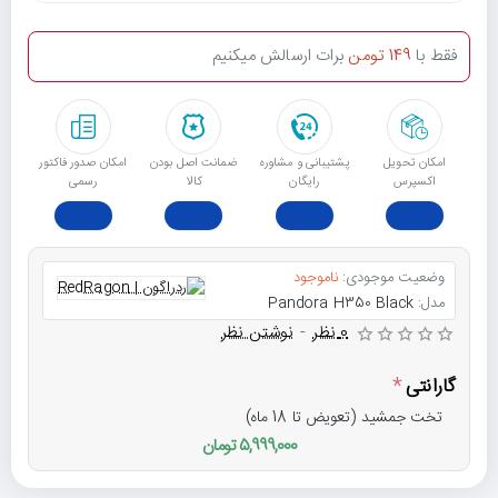
فقط با
149 تومن
برات ارسالش میکنیم
امکان تحویل
پشتیبانی و مشاوره
ﺿﻤﺎﻧﺖ اﺻﻞ ﺑﻮدن
امکان صدور فاکتور
اکسپرس
رایگان
ﮐﺎﻟﺎ
رسمی
وضعیت موجودی:
ناموجود
مدل:
Pandora H350 Black
0 نظر
-
نوشتن نظر
گارانتی
تخت جمشید (تعویض تا 18 ماه)
5,999,000 تومان