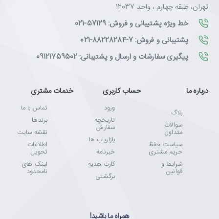
تهران، طبقه چهارم ، واحد 12037
خط ویژه پشتیبانی و فروش: 57129-021
این هدست برای چه کسانی مناسب است؟
پشتیبانی و فروش: 7-88228284-021
✅
گیمرهای رقابتی
: درایورهای ۵۰mm برای شنیدن دقیق جهت
صدا
پیگیری سفارشات و ارسال و پشتیبانی: 09121759502
✅
استریمرها و تولیدکنندگان محتوا
: میکروفون جداشونده با حذف
نویز
✅
علاقه‌مندان به فیلم و موسیقی
: تبدیل سریع به هدفون با جدا
درباره ما
حساب کاربری
خدمات مشتری
کردن میکروفون
ورود
تماس با ما
✅
عاشقان نورپردازی
: RGB با پوستهٔ مش برای درخششی متفاوت
بلاگ
تاریخچه
برندها
سوالات
سفارش
متداول
نقشه سایت
بازاریاب ها
سیاست حفظ
اطلاعات
ویژگی‌های کلیدی RedRagon PANDORA H350 مشکی
حریم مشتری
خبرنامه
تحویل
✅
درایورهای ۵۰ میلی‌متری
با امپدانس ۲۴ اهم و صدای قدرتمند
شرایط و
کارت هدیه
لینک های
✅
میکروفون دایرکشنال جداشونده
با فناوری حذف نویز
قوانین
نامحدود
برگشتی
✅
نورپردازی RGB
با پوستهٔ مش مانند (اولین هدست ردراگون با
این طراحی)
✅
ریموت کنترل روی کابل
برای تنظیم صدا، میکروفون و نورپردازی
همراه ما باشید!
✅
اتصال دوگانه
: جک ۳.۵ میلی‌متری + USB