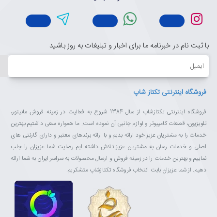
✅
کابل بافته‌شده
با جداکنندهٔ ۲×۳.۵ میلی‌متری برای PC
✅
سازگار با PC، لپ‌تاپ و کنسول‌های بازی
با ثبت نام در خبرنامه ما برای اخبار و تبلیغات به روز باشید
چرا از تکتازشاپ خرید کنیم؟
ایمیل
تکتازشاپ فقط یک فروشگاه نیست—یک مقصد مطمئن برای عاشقان
تکنولوژی و انتخاب‌های هوشمندانه است.
فروشگاه اینترنتی تکتاز شاپ
با ضمانت اصالت کالا، مشاوره تخصصی، ارسال سریع و پشتیبانی واقعی،
خیالت از خرید راحت باشد.
فروشگاه اینترنتی تکتازشاپ از سال 1384 شروع به فعالیت در زمینه فروش مانیتور،
ما اینجاییم تا تجربه‌ای متفاوت، حرفه‌ای و قابل اعتماد از خرید آنلاین را
تلویزیون، قطعات کامپیوتر و لوازم جانبی آن نموده است. ما همواره سعی داشتیم بهترین
برایت رقم بزنیم.
خدمات را به مشتریان عزیز خود ارائه بدیم و با ارائه برندهای معتبر و دارای گارنتی های
تکتازشاپ یعنی خرید با خیال راحت، انتخاب با اطمینان.
اصلی و خدمات رسان به مشتریان عزیز تلاش داشته ایم رضایت شما عزیزان را جلب
نماییم و بهترین خدمات را در زمینه فروش و ارسال محصولات به سراسر ایران به شما ارائه
دهیم. از شما عزیزان بابت انتخاب فروشگاه تکتازشاپ متشکریم.