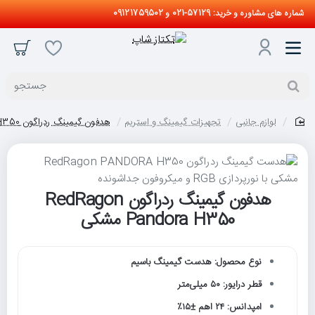
شماره های مشاوره و خرید: 57129-021 و 09121759502
جستجو
لوازم جانبی
تجهیزات گیمینگ و استریم
هدفون گیمینگ ردراگون RedRagon Pandora H350 مشکی
home
هدفون گیمینگ ردراگون RedRagon
Pandora H350 مشکی
نوع محصول: هدست گیمینگ باسیم
قطر درایور: ۵۰ میلی‌متر
امپدانس: ۲۴ اهم ±۱۵٪