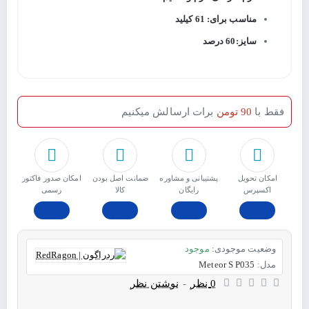
مناسب برای: 61 کیلید
سایز:60 درصد
فقط با
90 تومن
برات ارسالش میکنیم
امکان تحویل
پشتیبانی و مشاوره
ﺿﻤﺎﻧﺖ اﺻﻞ ﺑﻮدن
امکان صدور فاکتور
اکسپرس
رایگان
ﮐﺎﻟﺎ
رسمی
وضعیت موجودی:
موجود
مدل:
Meteor S P035
0 نظر
-
نوشتن نظر