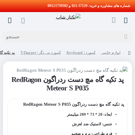
شماره های مشاوره و خرید: 57129-021 و 09121759502
جستجو
لوازم جانبی
کیبورد | Keyboard
کیبورد تی دگر | T-Dagger
پد تکیه گاه مچ د
home
پد تکیه گاه مچ دست ردراگون RedRagon
Meteor S P035
پد تکیه گاه مچ دست ردراگون RedRagon Meteor S P035
ابعاد: 20 * 73 * 289 میلیمتر
جنس: لاستیک ضد لغزش
فرم طراحی: نرم و ضخیم