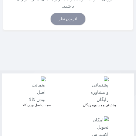
باشید.
افزودن نظر
پشتیبانی و مشاوره رایگان
ﺿﻤﺎﻧﺖ اﺻﻞ ﺑﻮدن ﮐﺎﻟﺎ