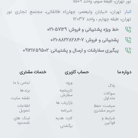
نور تهران، طبقه سوم، واحد 1509
انبار
: تهران، خیابان ولیعصر، چهارراه طالقانی، مجتمع تجاری نور
تهران، طبقه چهارم ، واحد 12037
خط ویژه پشتیبانی و فروش: 57129-021
پشتیبانی و فروش: 7-88228284-021
پیگیری سفارشات و ارسال و پشتیبانی: 09121759502
درباره ما
حساب کاربری
خدمات مشتری
ورود
تماس با ما
بلاگ
تاریخچه
برندها
سوالات
سفارش
متداول
نقشه سایت
بازاریاب ها
سیاست حفظ
اطلاعات
حریم مشتری
خبرنامه
تحویل
شرایط و
کارت هدیه
لینک های
قوانین
نامحدود
برگشتی