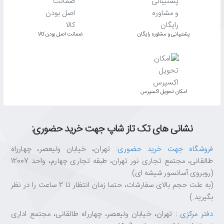
پشتیبانی و مشاوره رایگان
ﺿﻤﺎﻧﺖ اﺻﻞ ﺑﻮدن ﮐﺎﻟﺎ
اﻣﮑﺎن ﺗﺤﻮﯾﻞ اﮐﺴﭙﺮس
نشانی های تک تاز شاپ جهت خرید حضوری:
فروشگاه جهت خرید حضوری
: تهران، خیابان ولیعصر، چهارراه
طالقانی، مجتمع تجاری نور تهران، طبقه تجاری چهارم، واحد 12007
(روبروی آسانسور شیشه ای)
(به علت حجم بالای سفارشات، حتما زمان انتظار تا 2 ساعت را در نظر
بگیرید.)
دفتر مرکزی
: تهران، خیابان ولیعصر، چهارراه طالقانی، مجتمع اداری