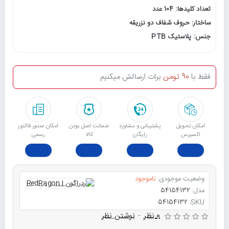
تعداد کلیدها: 104 عدد
ساختار: حروف شفاف دو نزریقه
جنس: پلاستیک PTB
فقط با
90 تومن
برات ارسالش میکنیم
امکان تحویل
پشتیبانی و مشاوره
ﺿﻤﺎﻧﺖ اﺻﻞ ﺑﻮدن
امکان صدور فاکتور
اکسپرس
رایگان
ﮐﺎﻟﺎ
رسمی
وضعیت موجودی:
ناموجود
مدل:
54154132
54154132
SKU:
0 نظر
-
نوشتن نظر