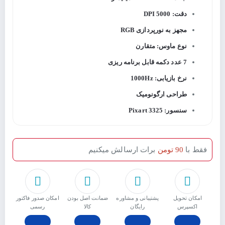
دقت: 5000 DPI
مجهز به نورپردازی RGB
نوع ماوس: متقارن
7 عدد دکمه قابل برنامه ریزی
نرخ بازیابی: 1000Hz
طراحی ارگونومیک
سنسور: 3325 Pixart
فقط با
90 تومن
برات ارسالش میکنیم
امکان تحویل
پشتیبانی و مشاوره
ﺿﻤﺎﻧﺖ اﺻﻞ ﺑﻮدن
امکان صدور فاکتور
اکسپرس
رایگان
ﮐﺎﻟﺎ
رسمی