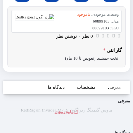
وضعیت موجودی:
ناموجود
مدل:
60899103
60899103
SKU:
0 نظر
-
نوشتن نظر
گارانتی
تخت جمشید (تعویض تا 18 ماه)
معرفی
مشخصات
دیدگاه ها
معرفی
ماوس گیمینگ ردراگون RedRagon Invader M719
دیدگاه ها