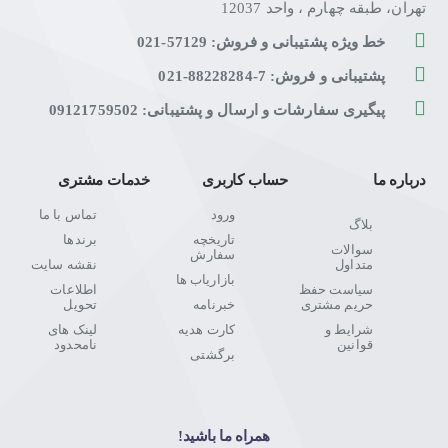
تهران، طبقه چهارم ، واحد 12037
خط ویژه پشتیبانی و فروش: 57129-021
پشتیبانی و فروش: 7-88228284-021
پیگیری سفارشات و ارسال و پشتیبانی: 09121759502
درباره ما
حساب کاربری
خدمات مشتری
ورود
تماس با ما
بلاگ
تاریخچه
برندها
سوالات
سفارش
متداول
نقشه سایت
بازاریاب ها
سیاست حفظ
اطلاعات
حریم مشتری
خبرنامه
تحویل
شرایط و
کارت هدیه
لینک های
قوانین
نامحدود
برگشتی
همراه ما باشید!