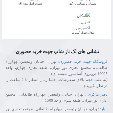
پشتیبانی و مشاوره رایگان
ﺿﻤﺎﻧﺖ اﺻﻞ ﺑﻮدن ﮐﺎﻟﺎ
اﻣﮑﺎن ﺗﺤﻮﯾﻞ اﮐﺴﭙﺮس
نشانی های تک تاز شاپ جهت خرید حضوری:
فروشگاه جهت خرید حضوری
: تهران، خیابان ولیعصر، چهارراه
طالقانی، مجتمع تجاری نور تهران، طبقه تجاری چهارم، واحد
12007 (روبروی آسانسور شیشه ای)
(به علت حجم بالای سفارشات، حتما زمان انتظار تا 2 ساعت را
در نظر بگیرید.)
دفتر مرکزی
: تهران، خیابان ولیعصر، چهارراه طالقانی، مجتمع
اداری نور تهران، طبقه سوم، واحد 1509
انبار
: تهران، خیابان ولیعصر، چهارراه طالقانی، مجتمع تجاری نور