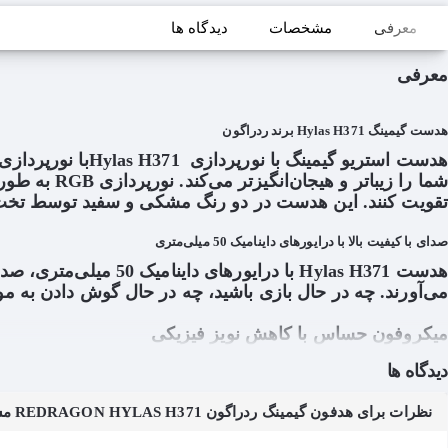
معرفی
مشخصات
دیدگاه ها
معرفی
هدست گیمینگ
Hylas H371
برند ردراگون
هدست استریو گیمینگ با نورپردازی
Hylas H371
با نورپردازی
شما را زیباتر و هیجان‌انگیزتر می‌کند. نورپردازی
RGB
به طور
تقویت کنند. این هدست در دو رنگ مشکی و سفید توسط تخت
صدای با کیفیت بالا با درایورهای داینامیک 50 میلی‌متری
هدست
Hylas H371
با درایورهای داینا
می‌آورند. چه در حال بازی باشید، چه در حال گوش دادن به 
میکروفون حساس با کاهش نویز فیزیکی
این هدست دارای میکروفون حساس با قابلیت کاهش نویز فیزیکی است که صدای شما را به
کنید و ارتباط بهتری داشته باشید. این ویژگی به شما اطمینان می‌دهد که صدای شما 
دیدگاه ها
نظرات برای هدفون گیمینگ ردراگون REDRAGON HYLAS H371 مشکی
پین طلایی 3.5 میلی‌متری برای عملکرد صوتی برتر
هدست
Hylas H371
با دو پین طلایی 3.5 می