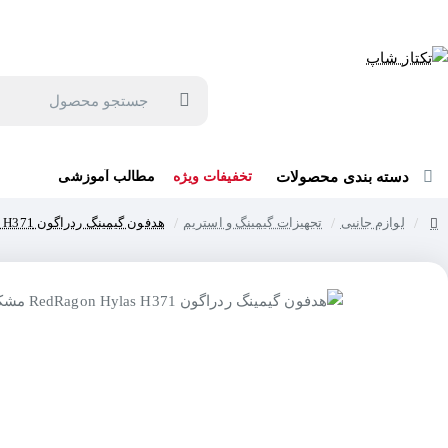
جهت مشاوره و خرید می توانید با شماره 57129-021 تماس بگیرید یا در بله یا روبیکا با شماره 09121759502 در ارتباط باشید (شنبه تا پنجشنبه 9 صبح الی 19 عصر)
جستجو
محصول
دسته بندی محصولات
تخفیفات ویژه
مطالب آموزشی
لوازم جانبی
تجهیزات گیمینگ و استریم
هدفون گیمینگ ردراگون RedRagon Hylas H371 مشکی
home
حر