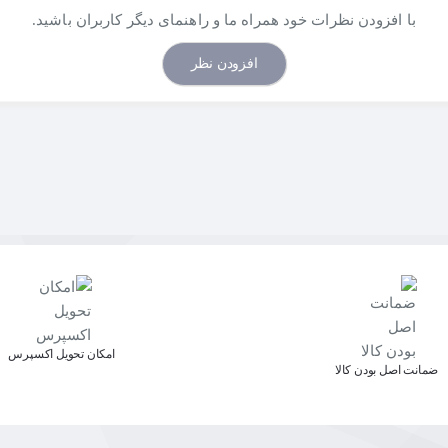
P
، نینتندو سوئیچ،
Xbox One
و نوت‌بوک‌ها سازگار می‌کند. ای
با افزودن نظرات خود همراه ما و راهنمای دیگر کاربران باشید.
افزودن نظر
 می‌دهد حجم صدا را به راحتی و به دلخواه خود تنظیم کنید
این قابلیت به ویژه در حین بازی‌های چندنفره که نیاز به تغیی
م، برای استفاده طولانی‌مدت مناسب است
.
پدهای گوشی از جن
د. این طراحی ارگونومیک باعث می‌شود که ساعت‌ها بدون اح
، درایورهای داینامیک 50 میلی‌متری، میکروفون حس
م حجم صدا و سازگاری با انواع دستگاه‌های بازی و رایانه‌ای
بی‌نظیر هستید،
Hylas H371
گزینه‌ای ایده‌آل برای شماست. 
ید
.
اﻣﮑﺎن ﺗﺤﻮﯾﻞ اﮐﺴﭙﺮس
ﺿﻤﺎﻧﺖ اﺻﻞ ﺑﻮدن ﮐﺎﻟﺎ