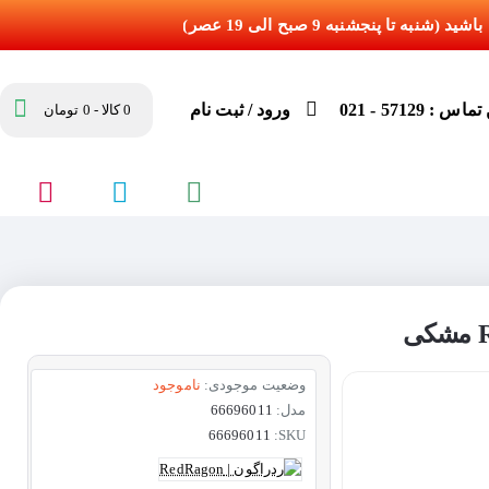
س : 57129 - 021
ورود / ثبت نام
0 کالا - 0 تومان
وضعیت موجودی:
ناموجود
مدل:
66696011
66696011
SKU: