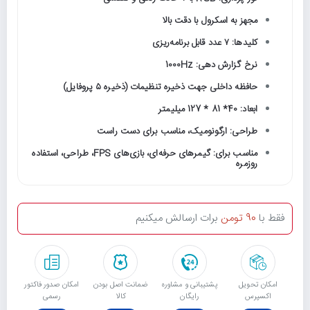
مجهز به اسکرول با دقت بالا
کلیدها: ۷ عدد قابل برنامه‌ریزی
نرخ گزارش دهی: 1000Hz
حافظه داخلی جهت ذخیره تنظیمات (ذخیره ۵ پروفایل)
ابعاد: 40* 81 * 127 میلیمتر
طراحی: ارگونومیک، مناسب برای دست راست
مناسب برای: گیمرهای حرفه‌ای، بازی‌های FPS، طراحی، استفاده
روزمره
فقط با
90 تومن
برات ارسالش میکنیم
امکان تحویل
پشتیبانی و مشاوره
ﺿﻤﺎﻧﺖ اﺻﻞ ﺑﻮدن
امکان صدور فاکتور
اکسپرس
رایگان
ﮐﺎﻟﺎ
رسمی