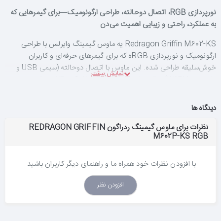
نورپردازی RGB، اتصال دوحالته، طراحی ارگونومیک—برای گیمرهایی که
به عملکرد، راحتی و زیبایی اهمیت می‌دن
Redragon Griffin M602-KS یه ماوس گیمینگ وایرلس با طراحی
ارگونومیک و نورپردازی RGBه که برای گیمرهای حرفه‌ای و کاربران
خوش‌سلیقه طراحی شده. این ماوس با اتصال دوحالته (سیمی USB و
وایرلس 2.4GHz)، دقت بالا تا
7200 DPI
، و
۷ دکمه قابل برنامه‌ریزی
،
کنترل کامل و انعطاف‌پذیری بی‌نظیری رو در اختیار کاربر قرار می‌ده.
دیدگاه ها
طراحی خوش‌دست و ابعاد مناسب (127×81×40 میلی‌متر) باعث می‌شه در
استفاده‌های طولانی‌مدت، خستگی دست به حداقل برسه. نورپردازی RGB
نظرات برای ماوس گیمینگ ردراگون REDRAGON GRIFFIN
با ۷ حالت تنفسی قابل تنظیم، جلوه‌ای حرفه‌ای و زیبا به میز کار یا ست
M602P-KS RGB
گیمینگ شما می‌ده. حافظه داخلی برای ذخیره ۵ پروفایل مختلف، نرخ
گزارش‌دهی 1000Hz، و سازگاری کامل با ویندوز، این محصول رو به یه
با افزودن نظرات خود همراه ما و راهنمای دیگر کاربران باشید.
انتخاب عالی برای بازی‌های FPS، طراحی حرفه‌ای و استفاده روزمره تبدیل
کرده.
افزودن نظر