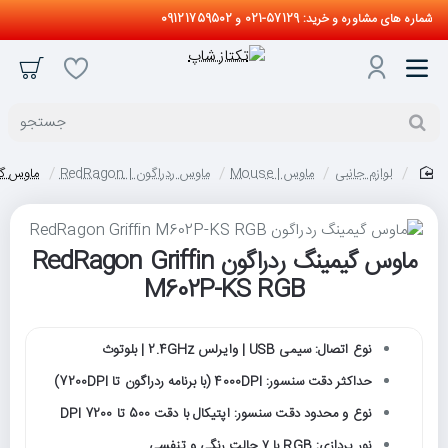
شماره های مشاوره و خرید: 57129-021 و 09121759502
جستجو
لوازم جانبی
ماوس | Mouse
ماوس ردراگون | RedRagon
ماوس گیمینگ ردرا
home
ماوس گیمینگ ردراگون RedRagon Griffin
M602P-KS RGB
نوع اتصال: سیمی USB | وایرلس 2.4GHz | بلوتوث
حداکثر دقت سنسور: 4000DPI (با برنامه ردراگون تا 7200DPI)
نوع و محدود دقت سنسور: اپتیکال با دقت 500 تا 7200 DPI
نور پردازی: RGB با ۷ حالت رنگی و تنفسی