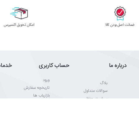
ﺿﻤﺎﻧﺖ اﺻﻞ ﺑﻮدن ﮐﺎﻟﺎ
اﻣﮑﺎن ﺗﺤﻮﯾﻞ اﮐﺴﭙﺮس
درباره ما
حساب کاربری
خدما
ورود
بلاگ
تاریخچه سفارش
سوالات متداول
بازاریاب ها
سیاست حفظ
حریم مشتری
خبرنامه
شرایط و قوانین
کارت هدیه
برگشتی