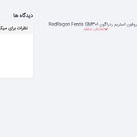
دیدگاه ها
ون استریم ردراگون RedRagon Fenris GM301
نظرات برای میکروفون استر