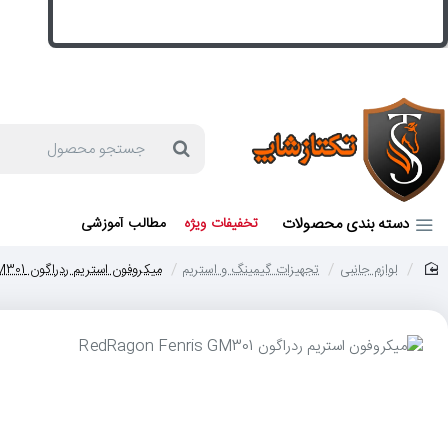
جهت مشاوره و خرید می توانید با شماره 57129-021 تماس بگیرید یا در بله یا روبیکا با شماره 09121759502 در ارتباط باشید (شنبه تا پنجشنبه 9 صبح الی 19 عصر)
جستجو
محصول
دسته بندی محصولات
تخفیفات ویژه
مطالب آموزشی
لوازم جانبی
تجهیزات گیمینگ و استریم
میکروفون استریم ردراگون RedRagon Fenris GM301
home