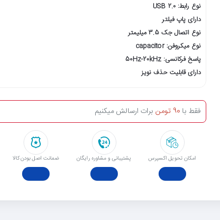
نوع رابط: USB 2.0
دارای پاپ فیلتر
نوع اتصال جک 3.5 میلیمتر
نوع میکروفن: capacitor
پاسخ فرکانسی: 50Hz-20kHz
دارای قابلیت حذف نویز
فقط با
90 تومن
برات ارسالش میکنیم
امکان تحویل اکسپرس
پشتیبانی و مشاوره رایگان
ﺿﻤﺎﻧﺖ اﺻﻞ ﺑﻮدن ﮐﺎﻟﺎ