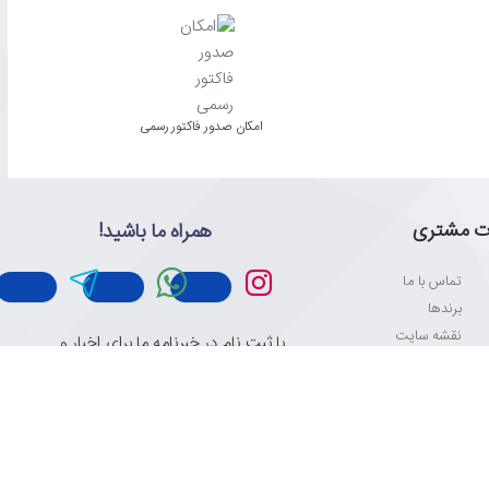
امکان صدور فاکتور رسمی
ت مشتری
همراه ما باشید!
تماس با ما
برندها
نقشه سایت
با ثبت نام در خبرنامه ما برای اخبار و
اطلاعات تحویل
تبلیغات به روز باشید
لینک های
ایمیل
نامحدود
ث