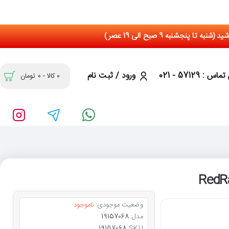
س : 57129 - 021
ورود / ثبت نام
0 کالا - 0 تومان
وضعیت موجودی:
ناموجود
مدل:
19157068
19157068
SKU: