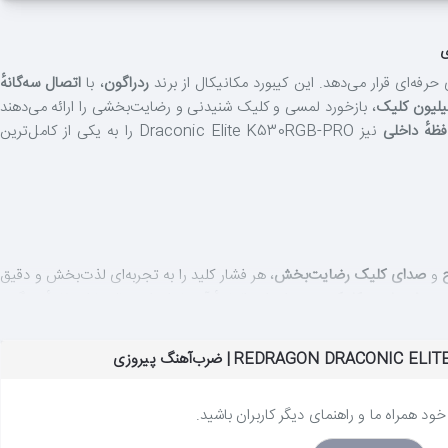
رفه‌ای قرار می‌دهد. این کیبورد مکانیکال از برند
ردراگون
، با
اتصال سه‌گانهٔ
، بازخورد لمسی و کلیک شنیدنی و رضایت‌بخشی را ارائه می‌دهند
ظهٔ داخلی
نیز Draconic Elite K530RGB-PRO را به یکی از کامل‌ترین
و
صدای کلیک رضایت‌بخش
، هر فشار کلید را به تجربه‌ای لذت‌بخش و دقیق
۵۰ میلیون کلیک
نیز دوام فوق‌العادهٔ آن‌ها را برای سال‌ها استفادهٔ سنگین
دقیق طراحی‌شده، لرزش سوئیچ‌ها را به حداقل می‌رسانند. همچنین
۴ سوئیچ
خود همراه ما و راهنمای دیگر کاربران باشید.