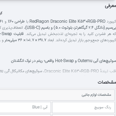
معرفی
کیبورد 
یبورد
RedRagon Draconic Elite K530RGB-PRO
با
طراحی ۶۰٪
و
۶۱ کلید
بی‌سیم (دانگل ۲.۴ گیگاهرتز، بلوتوث ۵.۰) و باسیم (USB-C)
، انعطاف‌پذیری ک
ه هر فشردن کلید را به تجربه‌ای لذت‌بخش تبدیل می‌کند.
قابلیت Hot-Swap واقعی
کیبوردهای جمع‌وجور بازار تبدیل کرده‌اند. ابعاد
۲۹۱.۷ × ۱۰۱.۷ × ۳۶ میلی‌متر
و و
سوئیچ‌های آبی Outemu و Hot-Swap واقعی؛ ریتم در نوک انگشتان
قلب تپندهٔ Draconic Elite K530RGB-PRO،
سوئیچ‌های مکانیکال آبی Outemu
بدیل می‌کنند—ایده‌آل برای گیمرهایی که به حس فیزیکی و صوتی هر فرمان 
مشخصات
تضمین می‌کند.
قابلیت Hot-Swap واقعی
به شما اجازه می‌دهد بدون لحیم‌
یدکی قرمز
در جعبه همراه محصول است.
مشخصات لوازم جانبی
رنگ سوییچ
آبی | Blue
اتصال سه‌گانه و باتری ۱۶۰۰mAh؛ آزادی بی‌مرز