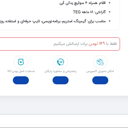
اقلام همراه: ۴ سوئیچ یدکی آبی
گارانتی: ۱۸ ماهه TEG
مناسب برای: گیمینگ، استریم، برنامه‌نویسی، تایپ حرفه‌ای و استفاده روزم
فقط با
149 تومن
برات ارسالش میکنیم
امکان تحویل اکسپرس
پشتیبانی و مشاوره رایگان
ﺿﻤﺎﻧﺖ اﺻﻞ ﺑﻮدن ﮐﺎﻟﺎ