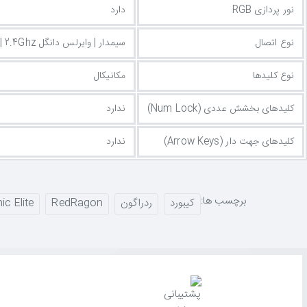
نور پردازی RGB
دارد
Draconic Elite K530RGB-PR با
سه حالت اتصال
، شما را برای هر سنار
جانبی، و
کابل USB-C
برای شارژ و استفادهٔ باسیم.
باتری داخلی ۱۶۰۰ میلی‌آمپرساعتی
نوع اتصال
سیمدار | وایرلس دانگل 2.4Ghz | بلوتوث
نوع کلیدها
مکانیکال
نورپردازی RGB و حافظهٔ داخلی
کلیدهای بخشش عددی (Num Lock)
ندارد
ورپردازی RGB
با
۱۳ حالت پیش‌فرض
و میلیون‌ها رنگ، به‌راحتی و بدون نی
ماکروهای شما را در خود کیبورد ذخیره می‌کند.
نرم‌افزار اختصاصی ردراگون
نی
کلیدهای جهت دار (Arrow Keys)
ندارد
می‌کند.
این کیبورد برای چه کسانی مناسب است؟
برچسب ها:
کیبورد
ردراگون
RedRagon
c Elite
✅
گیمرهای حرفه‌ای FPS
: طراحی ۶۰٪ برای آزادی کامل ماوس و سوئیچ‌های Clicky با بازخورد لمسی
✅
تایپیست‌ها و برنامه‌نویسان
: حس کلیک رضایت‌بخش و ریتم لذت‌بخش در
✅
کاربران چند-دستگاهی
: اتصال سه‌گانه و بلوتوث با پشتیبانی هم‌زمان از ۳ دستگاه
✅
علاقه‌مندان به شخصی‌سازی
: قابلیت Hot-Swap واقعی و نرم‌افزار اختصاصی