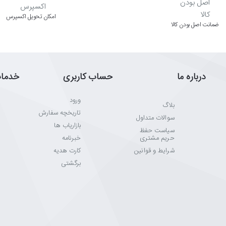
اﻣﮑﺎن ﺗﺤﻮﯾﻞ اﮐﺴﭙﺮس
ﺿﻤﺎﻧﺖ اﺻﻞ ﺑﻮدن ﮐﺎﻟﺎ
ک رضایت‌بخش
ن کیبورد
درباره ما
حساب کاربری
خدما
اصی
ورود
بلاگ
تاریخچه سفارش
سوالات متداول
بازاریاب ها
سیاست حفظ
حریم مشتری
خبرنامه
شرایط و قوانین
کارت هدیه
برگشتی
 و انتخاب‌های هوشمندانه است.
 از خرید راحت باشد.
قم بزنیم.