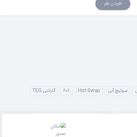
افزودن نظر
ث ۵.۰
برای اتصال هم‌زمان به ۳ دستگاه مختلف و جابجایی آسان با سوئیچ
ند.
اهنگ می‌شود.
حافظهٔ داخلی (Onboard Memory)
نیز تنظیمات نورپردازی و
قابلیت Anti-Ghosting
نیز ثبت بی‌نقص تمامی فرامین هم‌زمان را تضمین
سوئیچ آبی
Hot-Swap
۶۰٪
گارانتی TEG