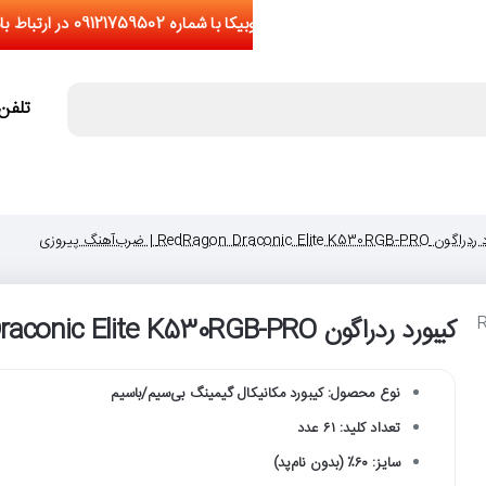
تلفن تما
RedRagon Draconic Elite K5 | ضرب‌آهنگ پیروزی
کیبورد ردراگون RedRagon Draconic Elite K530RGB-PRO | ضرب‌آهنگ پیروزی
اج
نوع محصول: کیبورد مکانیکال گیمینگ بی‌سیم/باسیم
تعداد کلید: ۶۱ عدد
سایز: ۶۰٪ (بدون نام‌پد)