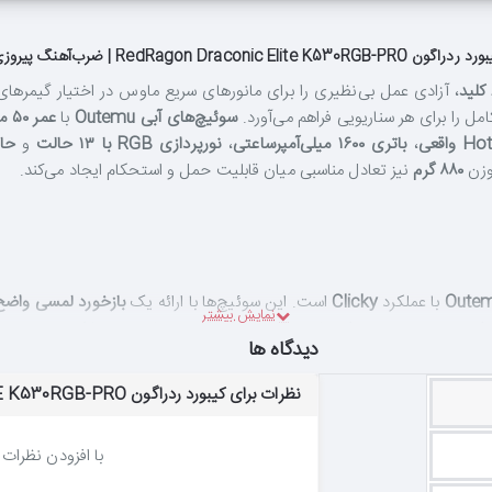
ردراگون RedRagon Draconic Elite K530RGB-PRO | ضرب‌آهنگ پیروزی
، آزادی عمل بی‌نظیری را برای مانورهای سریع ماوس در اختیار گیمرهای ح
امل را برای هر سناریویی فراهم می‌آورد.
سوئیچ‌های آبی Outemu
با
عمر ۵۰ میلیون کلیک
،
باتری ۱۶۰۰ میلی‌آمپرساعتی
،
نورپردازی RGB با ۱۳ حالت
و
حاف
زن
۸۸۰ گرم
نیز تعادل مناسبی میان قابلیت حمل و استحکام ایجاد می‌کند.
با عملکرد
Clicky
است. این سوئیچ‌ها با ارائه یک
بازخورد لمسی واضح
اهمیت می‌دهند و برای تایپیست‌هایی که از ریتم تایپ خود لذت می‌برند.
عمر 
دیدگاه ها
کاری و حتی در حال روشن بودن کیبورد، سوئیچ‌ها را تعویض کنید—سوکت‌های 
نظرات برای کیبورد ردراگون REDRAGON DRACONIC ELITE K530RGB-PRO | ضرب‌آهنگ پیروزی
با افزودن نظرات 