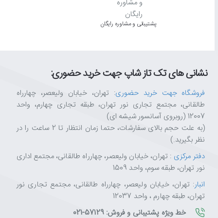
ویژگی‌های کلیدی RedRagon Draconic Elite K530RGB-PRO
✅
طراحی ۶۰٪
با ۶۱ کلید و ابعاد جمع‌وجور ۲۹۱.۷×۱۰۱.۷×۳۶ میلی‌متر
پشتیبانی و مشاوره رایگان
✅
سوئیچ‌های آبی Outemu (Clicky)
با بازخورد لمسی و صدای کلی
✅
قابلیت Hot-Swap واقعی
برای تعویض سوئیچ‌ها بدون خاموش کرد
✅
اتصال سه‌گانه
: دانگل ۲.۴GHz + بلوتوث ۵.۰ + USB-C
✅
باتری ۱۶۰۰mAh
با شارژدهی طولانی‌مدت
نشانی های تک تاز شاپ جهت خرید حضوری:
✅
نورپردازی RGB
با ۱۳ حالت و میلیون‌ها رنگ
✅
حافظهٔ داخلی (Onboard Memory)
و پشتیبانی از نرم‌افزار اختص
فروشگاه جهت خرید حضوری
: تهران، خیابان ولیعصر، چهارراه
✅
قابلیت Anti-Ghosting
+ کلیدهای ماکرو
طالقانی، مجتمع تجاری نور تهران، طبقه تجاری چهارم، واحد
✅
وزن
: ۸۸۰ گرم
12007 (روبروی آسانسور شیشه ای)
✅
۴ سوئیچ یدکی قرمز
همراه محصول
(به علت حجم بالای سفارشات، حتما زمان انتظار تا 2 ساعت را در
نظر بگیرید.)
دفتر مرکزی
: تهران، خیابان ولیعصر، چهارراه طالقانی، مجتمع اداری
چرا از تکتازشاپ خرید کنیم؟
نور تهران، طبقه سوم، واحد 1509
تکتازشاپ فقط یک فروشگاه نیست—یک مقصد مطمئن برای عاشقان تکنولوژی
انبار
: تهران، خیابان ولیعصر، چهارراه طالقانی، مجتمع تجاری نور
با ضمانت اصالت کالا، مشاوره تخصصی، ارسال سریع و پشتیبانی واقعی، خیالت
تهران، طبقه چهارم ، واحد 12037
ما اینجاییم تا تجربه‌ای متفاوت، حرفه‌ای و قابل اعتماد از خرید آنلاین را برایت ر
خط ویژه پشتیبانی و فروش: 57129-021
تکتازشاپ یعنی خرید با خیال راحت، انتخاب با اطمینان.