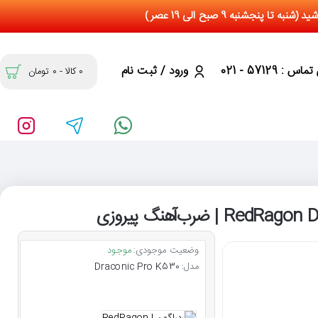
س : 57129 - 021
ورود / ثبت نام
0 کالا - 0 تومان
وضعیت موجودی:
موجود
مدل:
Draconic Pro K530