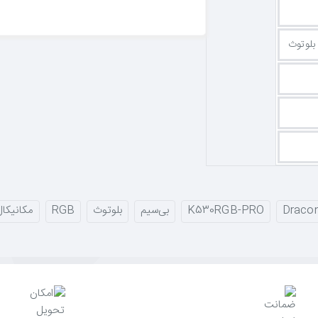
یویی آماده می‌کند:
دانگل ۲.۴ گیگاهرتز
برای گیمینگ بی‌سیم بدون تأخیر،
بلوتو
نیز شارژدهی طولانی‌مدت را برای روزها کار و بازی بی‌وقفه تضمین می‌ک
از به نرم‌افزار، از طریق خود کیبورد قابل تنظیم است و با ریتم بازی شما هم
ز امکان شخصی‌سازی پیشرفته‌تر و ساخت
کلیدهای ماکرو
را فراهم می‌آورد.
Draconi
K530RGB-PRO
بی‌سیم
بلوتوث
RGB
مکانیکال
 تایپ