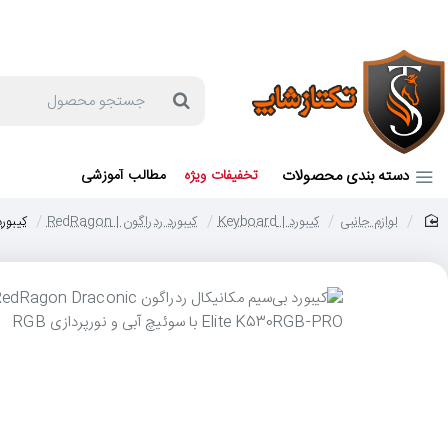
جهت مشاوره و خرید می توانید با شماره 57129-021 تماس بگیرید یا در بله یا روبیکا با شماره 09121759502 در ارتباط باشید (شنبه تا پنجشنبه 9 صبح الی 19 عصر)
جستجو
محصول
دسته بندی محصولات
تخفیفات ویژه
مطالب آموزشی
لوازم جانبی
کیبورد | Keyboard
کیبورد ردراگون | RedRagon
کیبورد ردراگون 30RGB-PRO
home
حر