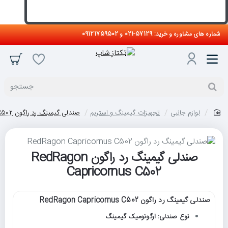
شماره های مشاوره و خرید: 57129-021 و 09121759502
جستجو
لوازم جانبی
تجهیزات گیمینگ و استریم
صندلی گیمینگ رد راگون RedRagon Capricornus C502
home
صندلی گیمینگ رد راگون RedRagon
Capricornus C502
صندلی گیمینگ رد راگون RedRagon Capricornus C502
نوع صندلی: ارگونومیک گیمینگ