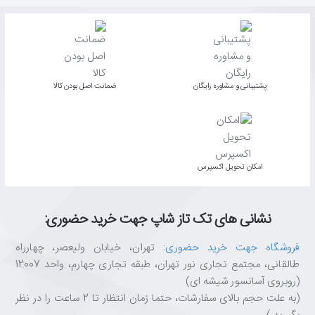
پشتیبانی و مشاوره رایگان
ﺿﻤﺎﻧﺖ اﺻﻞ ﺑﻮدن ﮐﺎﻟﺎ
اﻣﮑﺎن ﺗﺤﻮﯾﻞ اﮐﺴﭙﺮس
نشانی های تک تاز شاپ جهت خرید حضوری:
فروشگاه جهت خرید حضوری
: تهران، خیابان ولیعصر، چهارراه
طالقانی، مجتمع تجاری نور تهران، طبقه تجاری چهارم، واحد 12007
(روبروی آسانسور شیشه ای)
(به علت حجم بالای سفارشات، حتما زمان انتظار تا 2 ساعت را در نظر