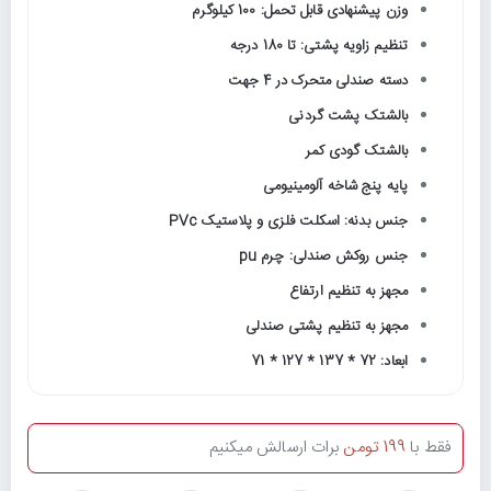
وزن پیشنهادی قابل تحمل: 100 کیلوگرم
تنظیم زاویه پشتی: تا 180 درجه
دسته صندلی متحرک در 4 جهت
بالشتک پشت گردنی
بالشتک گودی کمر
پایه پنج شاخه آلومینیومی
جنس بدنه: اسکلت فلزی و پلاستیک PVc
جنس روکش صندلی: چرم pu
مجهز به تنظیم ارتفاع
مجهز به تنظیم پشتی صندلی
ابعاد: 72 * 137 * 127 * 71
فقط با
199 تومن
برات ارسالش میکنیم