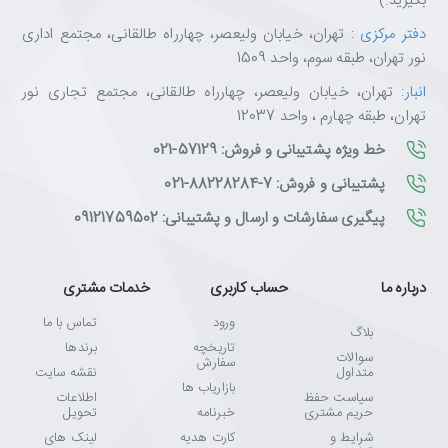
بگیرید.)
دفتر مرکزی
: تهران، خیابان ولیعصر، چهارراه طالقانی، مجتمع اداری
نور تهران، طبقه سوم، واحد 1509
انبار
: تهران، خیابان ولیعصر، چهارراه طالقانی، مجتمع تجاری نور
تهران، طبقه چهارم ، واحد 12037
خط ویژه پشتیبانی و فروش: 57129-021
پشتیبانی و فروش: 7-88228284-021
پیگیری سفارشات و ارسال و پشتیبانی: 09121759502
درباره ما
حساب کاربری
خدمات مشتری
ورود
تماس با ما
بلاگ
تاریخچه
برندها
سوالات
سفارش
متداول
نقشه سایت
بازاریاب ها
سیاست حفظ
اطلاعات
حریم مشتری
خبرنامه
تحویل
شرایط و
کارت هدیه
لینک های