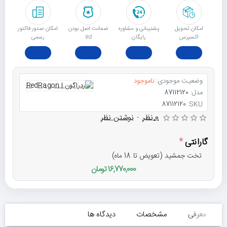
امکان تحویل
پشتیبانی و مشاوره
ﺿﻤﺎﻧﺖ اﺻﻞ ﺑﻮدن
امکان صدور فاکتور
اکسپرس
رایگان
ﮐﺎﻟﺎ
رسمی
وضعیت موجودی:
ناموجود
مدل:
87112120
87112120
SKU:
0 نظر
-
نوشتن نظر
گارانتی
تخت جمشید (تعویض تا 18 ماه)
16,770,000 تومان
معرفی
مشخصات
دیدگاه ها