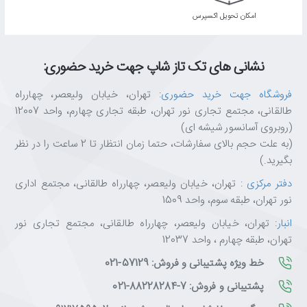
اﻣﮑﺎن ﺗﺤﻮﯾﻞ اﮐﺴﭙﺮس
چرا از تکتازشاپ خرید کنیم؟
تکتازشاپ فقط یک فروشگاه نیست—یه مقصد مطمئن برای عاشقان
نشانی های تک تاز شاپ جهت خرید حضوری:
تکنولوژی و انتخاب‌های هوشمندانه‌ست.
فروشگاه جهت خرید حضوری
: تهران، خیابان ولیعصر، چهارراه
با ضمانت اصالت کالا، مشاوره تخصصی، ارسال سریع و پشتیبانی واقعی،
طالقانی، مجتمع تجاری نور تهران، طبقه تجاری چهارم، واحد 12007
خیالت از خرید راحت باشه.
(روبروی آسانسور شیشه ای)
ما اینجاییم تا تجربه‌ای متفاوت، حرفه‌ای و قابل اعتماد از خرید آنلاین رو
(به علت حجم بالای سفارشات، حتما زمان انتظار تا 2 ساعت را در نظر
برات رقم بزنیم.
بگیرید.)
تکتازشاپ یعنی خرید با خیال راحت، انتخاب با اطمینان.
دفتر مرکزی
: تهران، خیابان ولیعصر، چهارراه طالقانی، مجتمع اداری
نور تهران، طبقه سوم، واحد 1509
انبار
: تهران، خیابان ولیعصر، چهارراه طالقانی، مجتمع تجاری نور
تهران، طبقه چهارم ، واحد 12037
خط ویژه پشتیبانی و فروش: 57129-021
پشتیبانی و فروش: 7-88228284-021