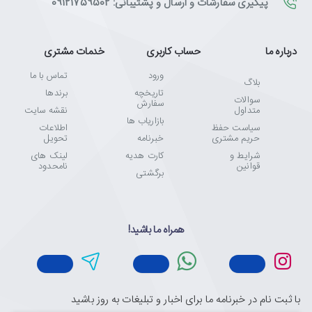
پیگیری سفارشات و ارسال و پشتیبانی: 09121759502
درباره ما
حساب کاربری
خدمات مشتری
ورود
تماس با ما
بلاگ
تاریخچه
برندها
سوالات
سفارش
متداول
نقشه سایت
بازاریاب ها
سیاست حفظ
اطلاعات
حریم مشتری
خبرنامه
تحویل
شرایط و
کارت هدیه
لینک های
قوانین
نامحدود
برگشتی
همراه ما باشید!
با ثبت نام در خبرنامه ما برای اخبار و تبلیغات به روز باشید