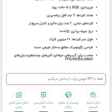
نورپردازی: RGB با 5 حالت پویا
تعداد کلیدها: 7 عدد قابل برنامه‌ریزی
کلیدهای جانبی: 2 عدد برای ماکرو و کنترل سریع‌تر
نرخ نمونه برداری: 1000Hz
طول عمر کلیدها: 20 میلیون کلیک
طراحی ارگونومیک مطابق ساختار طبیعی دست
مناسب برای: گیمرهای حرفه‌ای، کاربرهای چندمنظوره، بازی‌های
FPS/MOBA/MMO
فقط با
149 تومن
برات ارسالش میکنیم
امکان تحویل
پشتیبانی و مشاوره
ﺿﻤﺎﻧﺖ اﺻﻞ ﺑﻮدن
امکان صدور فاکتور
اکسپرس
رایگان
ﮐﺎﻟﺎ
رسمی