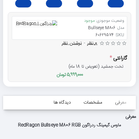
وضعیت موجودی:
موجود
مدل:
Bullseye M806
60629574
SKU:
0 نظر
-
نوشتن نظر
گارانتی
تخت جمشید (تعویض تا 18 ماه)
5,999,000 تومان
معرفی
مشخصات
دیدگاه ها
معرفی
ماوس گیمینگ ردراگون RedRagon Bullseye M806 RGB