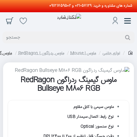
شماره های مشاوره و خرید: 57129-021 و 09121759502
جستجو
لوازم جانبی
ماوس | Mouse
ماوس ردراگون | RedRagon
ماوس گیمینگ ردر
home
ماوس گیمینگ ردراگون RedRagon
Bullseye M806 RGB
ماوس سیمی با کابل مقاوم
نوع رابط: اتصال سیمدار USB
نوع سنسور: Optical
دقت حسگر: قابل تنظیم از 200 تا 12400 DPI