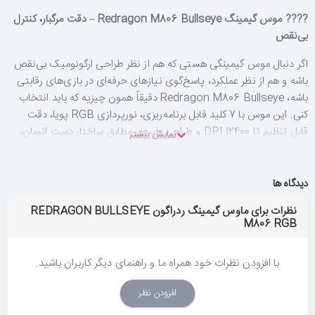
???? موس گیمینگ Redragon M806 Bullseye – دقت مرگبار، کنترل
بی‌نقص
اگر دنبال موس گیمینگی هستی که هم از نظر طراحی ارگونومیک بی‌نقص
باشه و هم از نظر عملکرد، پاسخ‌گوی نیازهای حرفه‌ای در بازی‌های رقابتی
باشه، Redragon M806 Bullseye دقیقاً همون چیزیه که باید انتخاب
کنی. این موس با 7 کلید قابل برنامه‌ریزی، نورپردازی RGB پویا، دقت
قابل تنظیم تا 12400 DPI و طراحی طبیعی مطابق ساختار دست انسان،
تجربه‌ای سریع، دقیق و راحت رو برایت فراهم می‌کنه.
✔️ با 5 سطح DPI پیش‌فرض (500/1000/2000/3000/6200) و امکان
دیدگاه ها
تنظیم دستی از 200 تا 12400 DPI، می‌تونی موس رو دقیقاً مطابق سبک
بازی خودت شخصی‌سازی کنی.
نظرات برای ماوس گیمینگ ردراگون REDRAGON BULLSEYE
M806 RGB
✔️ دو کلید ماکرو جانبی، کنترل سریع‌تر و حرفه‌ای‌تری رو در بازی‌ها و
نرم‌افزارها بهت می‌دن.
✔️ طراحی ارگونومیک با ساختار طبیعی دست، باعث می‌شه ساعت‌ها بدون
با افزودن نظرات خود همراه ما و راهنمای دیگر کاربران باشید.
خستگی بازی کنی یا کارهای طولانی انجام بدی.
افزودن نظر
✔️ نورپردازی RGB با 5 حالت مختلف، فضای گیمینگت رو به سطح
جدیدی می‌بره و با سایر تجهیزات Redragon هماهنگ می‌شه.