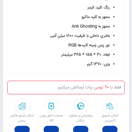
رنگ کلید: قرمز
مجهز به کلید ماکرو
مجهز به Anti Ghosting
باطری داخلی با ظرفیت 1600 میلی آمپر
نور پس زمینه کلیدها RGB
ابعاد: 30 * 155 * 365 میلیمتر
وزن: 1370 گرم
فقط با
90 تومن
برات ارسالش میکنیم
امکان تحویل
پشتیبانی و مشاوره
ﺿﻤﺎﻧﺖ اﺻﻞ ﺑﻮدن
امکان صدور فاکتور
اکسپرس
رایگان
ﮐﺎﻟﺎ
رسمی