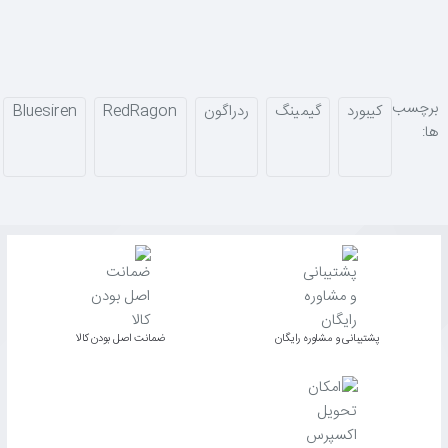
برچسب
کیبورد
گیمینگ
ردراگون
RedRagon
Bluesiren
ها:
پشتیبانی و مشاوره رایگان
ﺿﻤﺎﻧﺖ اﺻﻞ ﺑﻮدن ﮐﺎﻟﺎ