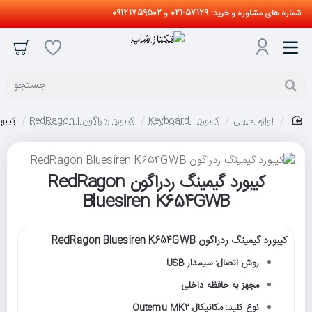
شماره های مشاوره و خرید: 57129-021 و 09121759502
جستجو
لوازم جانبی
کیبورد | Keyboard
کیبورد ردراگون | RedRagon
کیبورد گی
home
کیبورد گیمینگ ردراگون RedRagon
Bluesiren K654GWB
کیبورد گیمینگ ردراگون RedRagon Bluesiren K654GWB
روش اتصال: سیمدار USB
مجهز به حافظه داخلی
نوع کلید: مکانیکال Outemu MK2