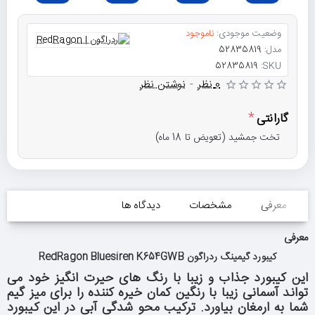
وضعیت موجودی:
ناموجود
مدل:
52835819
52835819
SKU:
0 نظر
-
نوشتن نظر
گارانتی
تخت جمشید (تعویض تا 18 ماه)
معرفی
مشخصات
دیدگاه ها
معرفی
کیبورد گیمینگ ردراگون RedRagon Bluesiren K654GWB
این کیبورد جذاب و زیبا با رنگ های حیرت انگیز خود می
تواند آسمانی زیبا با رنگین کمان خیره کننده را برای میز گیم
شما به ارمغان بیاورد. ترکیب محو شدگی آبی در این کیبورد