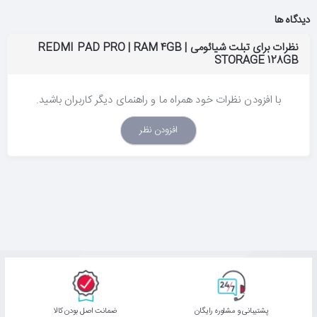
دیدگاه ها
نظرات برای تبلت شیائومی REDMI PAD PRO | RAM 4GB |
STORAGE 128GB
با افزودن نظرات خود همراه ما و راهنمای دیگر کاربران باشید.
افزودن نظر
پشتیبانی و مشاوره رایگان
ﺿﻤﺎﻧﺖ اﺻﻞ ﺑﻮدن ﮐﺎﻟﺎ