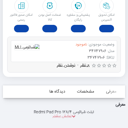
امکان تحویل
پشتیبانی و مشاوره
ﺿﻤﺎﻧﺖ اﺻﻞ ﺑﻮدن
امکان صدور فاکتور
اکسپرس
رایگان
ﮐﺎﻟﺎ
رسمی
وضعیت موجودی:
ناموجود
مدل:
34747906
34747906
SKU:
0 نظر
-
نوشتن نظر
معرفی
مشخصات
دیدگاه ها
معرفی
تبلت شیائومی Redmi Pad Pro 128/4