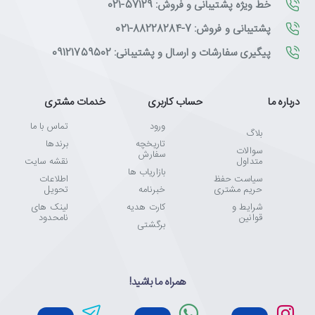
خط ویژه پشتیبانی و فروش: 57129-021
پشتیبانی و فروش: 7-88228284-021
پیگیری سفارشات و ارسال و پشتیبانی: 09121759502
درباره ما
حساب کاربری
خدمات مشتری
ورود
تماس با ما
بلاگ
تاریخچه
برندها
سوالات
سفارش
متداول
نقشه سایت
بازاریاب ها
سیاست حفظ
اطلاعات
حریم مشتری
خبرنامه
تحویل
شرایط و
کارت هدیه
لینک های
قوانین
نامحدود
برگشتی
همراه ما باشید!