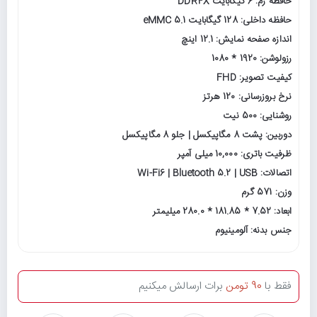
حافظه رم: 6 گیگابایت DDR4X
حافظه داخلی: 128 گیگابایت eMMC 5.1
اندازه صفحه نمایش: 12.1 اینچ
رزولوشن: 1920 * 1080
کیفیت تصویر: FHD
نرخ بروزرسانی: 120 هرتز
روشنایی: 500 نیت
دوربین: پشت 8 مگاپیکسل | جلو 8 مگاپیکسل
ظرفیت باتری: 10,000 میلی آمپر
اتصالات: Wi-Fi6 | Bluetooth 5.2 | USB
وزن: 571 گرم
ابعاد: 7.52 * 181.85 * 280.0 میلیمتر
جنس بدنه: آلومینیوم
فقط با
90 تومن
برات ارسالش میکنیم