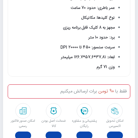
عمر باطری: حدود 70 ساعت
نوع کلیدها: مکانیکال
مجهز به 8 کلیک قابل برنامه ریزی
برد: حدود 10 متر
سرعت سنسور: 450 تا 20000 DPI
ابعاد: 37.81*57.6*126.7 میلیمتر
وزن 71 گرم
فقط با
90 تومن
برات ارسالش میکنیم
امکان تحویل
پشتیبانی و مشاوره
ﺿﻤﺎﻧﺖ اﺻﻞ ﺑﻮدن
امکان صدور فاکتور
اکسپرس
رایگان
ﮐﺎﻟﺎ
رسمی