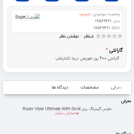
وضعیت موجودی:
ناموجود
مدل:
17569421
17569421
SKU:
0 نظر
-
نوشتن نظر
گارانتی
گارانتی 400 روز تعویض درجا تکتازشاپ
معرفی
مشخصات
دیدگاه ها
معرفی
ماوس گیمینگ ریزر Razer Viper Ultimate With Dock