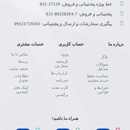
خط ویژه پشتیبانی و فروش: 57129-021
پشتیبانی و فروش: 7-88228284-021
پیگیری سفارشات و ارسال و پشتیبانی: 09121759502
درباره ما
حساب کاربری
خدمات مشتری
ورود
تماس با ما
بلاگ
تاریخچه
برندها
سوالات
سفارش
متداول
نقشه سایت
بازاریاب ها
سیاست حفظ
اطلاعات
حریم مشتری
خبرنامه
تحویل
شرایط و
کارت هدیه
لینک های
قوانین
نامحدود
برگشتی
همراه ما باشید!