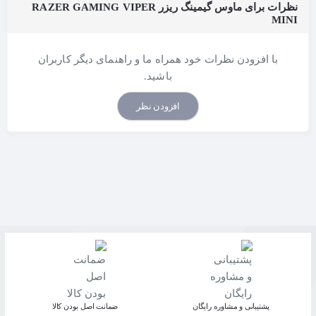
نظرات برای ماوس گیمینگ ریزر RAZER GAMING VIPER
MINI
با افزودن نظرات خود همراه ما و راهنمای دیگر کاربران
باشید.
افزودن نظر
پشتیبانی و مشاوره رایگان
ﺿﻤﺎﻧﺖ اﺻﻞ ﺑﻮدن ﮐﺎﻟﺎ