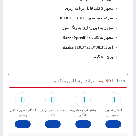
مجهز 5 کلید قابل برنامه ریزی
سرعت سنسور: 300 تا 8500 DPI
مجهز به نورپردازی به رنگ سبز
مجهز به کابل Razer Speedflex
ابعاد: 38.3*53.3*118.3 میلیمتر
وزن 61 گرم
فقط با
90 تومن
برات ارسالش میکنیم
امکان تحویل
پشتیبانی و مشاوره
ﺿﻤﺎﻧﺖ اﺻﻞ ﺑﻮدن
امکان صدور فاکتور
اکسپرس
رایگان
ﮐﺎﻟﺎ
رسمی